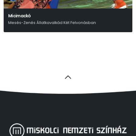
Micimackó
Mesés-Zenés Állatkavalkád Két Felvonásban
Alan Alexander Milne