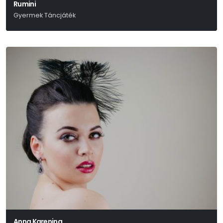
Rumini
Gyermek Táncjáték
Berg Judit
Anna Karenina