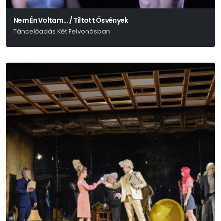
Nem Én Voltam... / Tiltott Ösvények
Táncelőadás Két Felvonásban