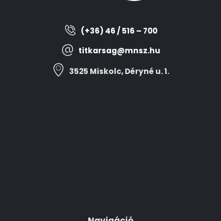
(+36) 46 / 516 – 700
titkarsag@mnsz.hu
3525 Miskolc, Déryné u. 1.
Navigáció