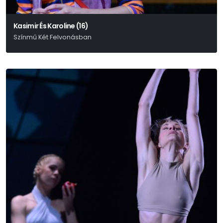
Kasimir És Karoline (16)
Színmű Két Felvonásban
Ödön Von Horváth