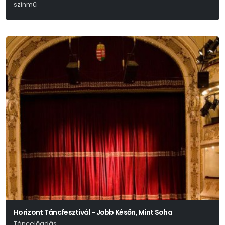
színmű
Henrik Ibsen
Horizont Táncfesztivál - Jobb Későn, Mint Soha
Táncelőadás