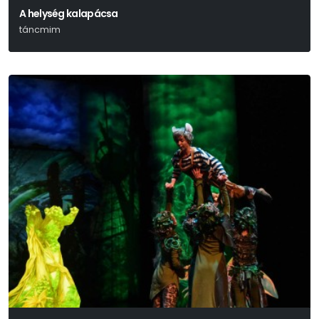
A helység kalapácsa
táncmim
Petőfi Sándor