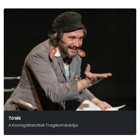
Tóték
A Kiszolgáltatottak Tragikomédiája
Örkény István