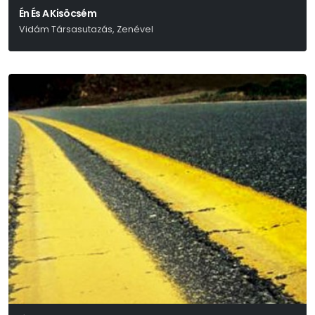
Én És A Kisöcsém
Vidám Társasutazás, Zenével
Eisemann – Szilágyi