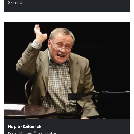
Színmű
Tennessee Williams
Napló-Szilánkok
Koltai Róbert Önálló Estje