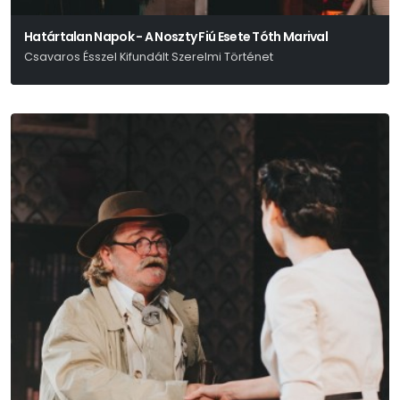
Határtalan Napok - A Noszty Fiú Esete Tóth Marival
Csavaros Ésszel Kifundált Szerelmi Történet
Mikszáth Kálmán - Gyarmati Kata