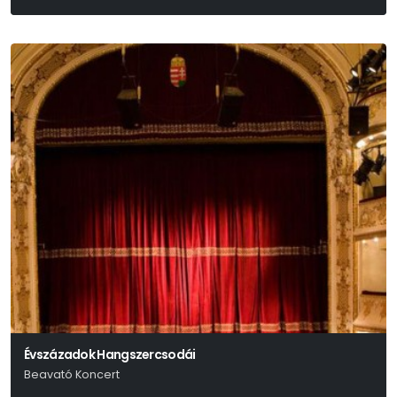
P. I. Csajkovszkij
Évszázadok Hangszercsodái
Beavató Koncert