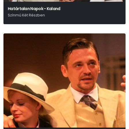
Határtalan Napok - Kaland
Színmű Két Részben
Márai Sándor