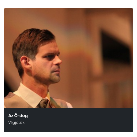
Az Ördög
Vígjáték
Molnár Ferenc