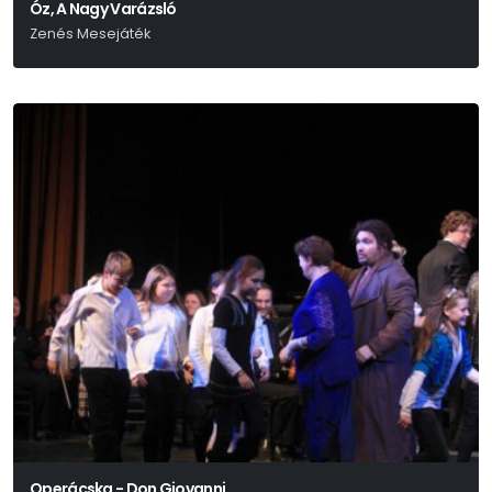
Óz, A Nagy Varázsló
Zenés Mesejáték
L. Frank Baum
Operácska - Don Giovanni