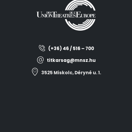
(+36) 46 / 516 – 700
titkarsag@mnsz.hu
3525 Miskolc, Déryné u. 1.