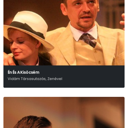
Én És A Kisöcsém
Vidám Társasutazás, Zenével
Eisemann – Szilágyi