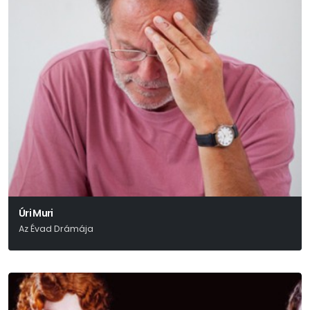
Úri Muri
Az Évad Drámája
Móricz Zsigmond