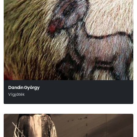
Dandin György
Vígjáték
Molière