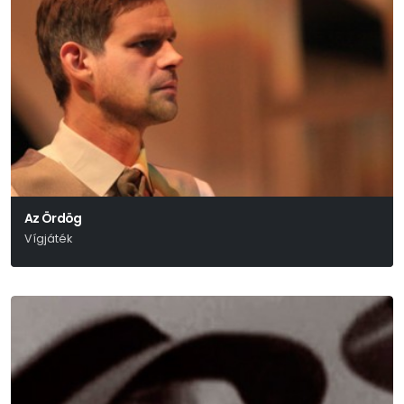
Az Ördög
Vígjáték
Molnár Ferenc