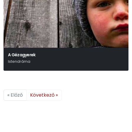
A Gézagyerek
Istendráma
Háy János
« Előző
Következő »