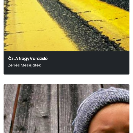
Óz, A Nagy Varázsló
Zenés Mesejáték
L. Frank Baum