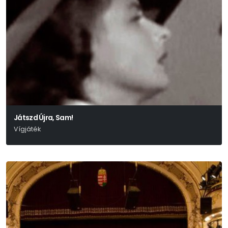
Játszd Újra, Sam!
Vígjáték
Woody Allen