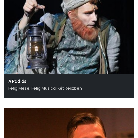
A Padlás
Félig Mese, Félig Musical Két Részben
Presser – Sztevanovity – Horváth