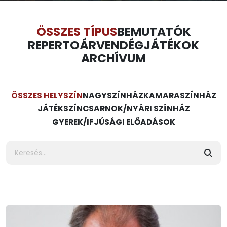
ÖSSZES TÍPUS
BEMUTATÓK
REPERTOÁR
VENDÉGJÁTÉKOK
ARCHÍVUM
ÖSSZES HELYSZÍN
NAGYSZÍNHÁZ
KAMARASZÍNHÁZ
JÁTÉKSZÍN
CSARNOK/NYÁRI SZÍNHÁZ
GYEREK/IFJÚSÁGI ELŐADÁSOK