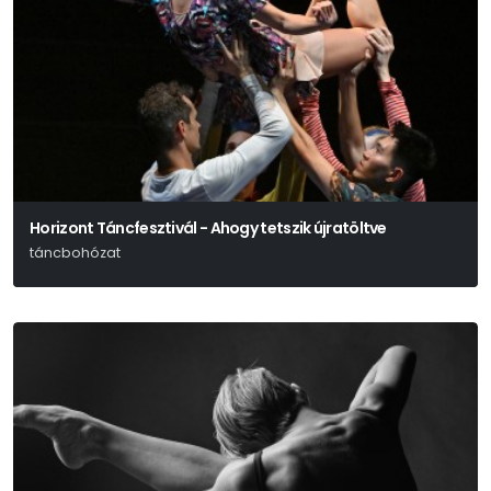
Horizont Táncfesztivál - Ahogy tetszik újratöltve
táncbohózat
Shakespeare-Kulcsár Noémi