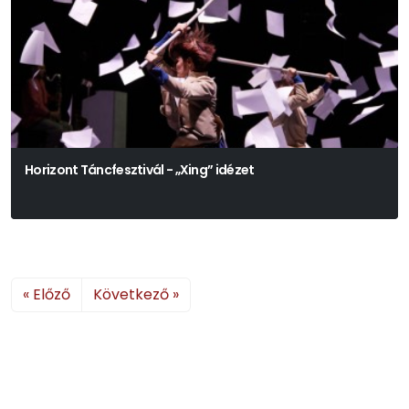
Horizont Táncfesztivál - „Xing” idézet
« Előző
Következő »