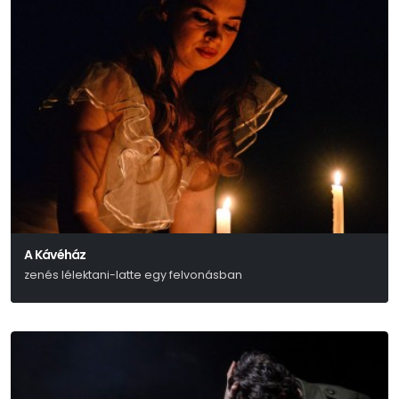
A Kávéház
zenés lélektani-latte egy felvonásban