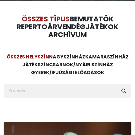
ÖSSZES TÍPUS
BEMUTATÓK
REPERTOÁR
VENDÉGJÁTÉKOK
ARCHÍVUM
ÖSSZES HELYSZÍN
NAGYSZÍNHÁZ
KAMARASZÍNHÁZ
JÁTÉKSZÍN
CSARNOK/NYÁRI SZÍNHÁZ
GYEREK/IFJÚSÁGI ELŐADÁSOK