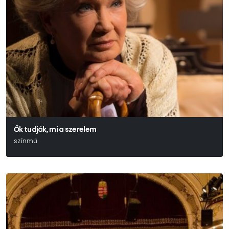
Ők tudják, mi a szerelem
színmű
Hubay Miklós