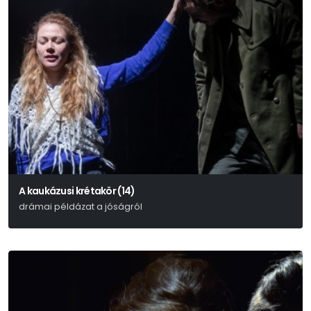
A kaukázusi krétakör (14)
drámai példázat a jóságról
Bertolt Brecht