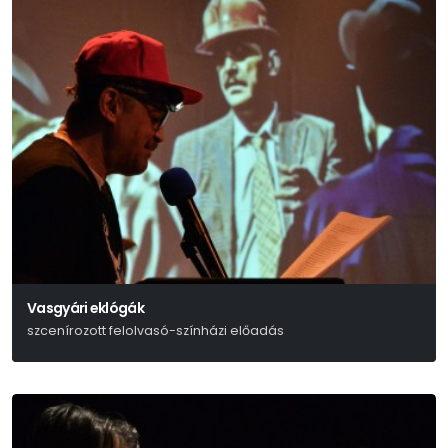
Vasgyári eklógák
szcenírozott felolvasó-színházi előadás
Zemlényi Attila – Kabai Lóránt