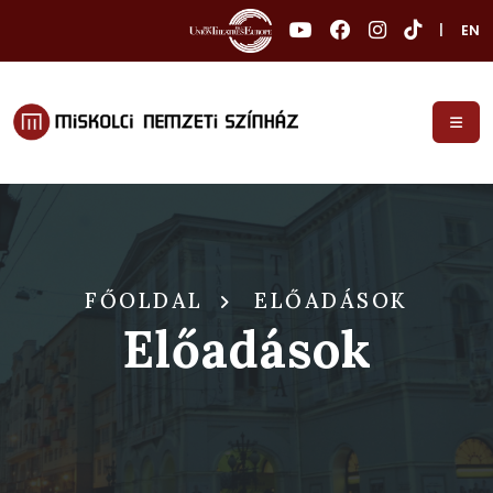
|
EN
FŐOLDAL
ELŐADÁSOK
Előadások