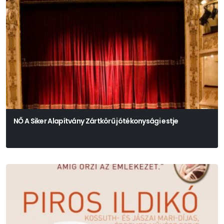
NŐ A Siker Alapítvány Zártkörű jótékonysági estje