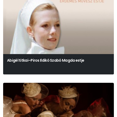
Abigél titkai–Piros Ildikó Szabó Magda estje