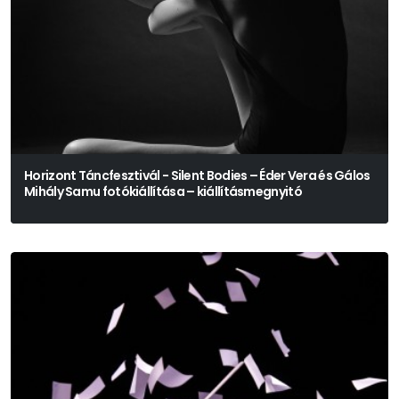
Horizont Táncfesztivál - Silent Bodies – Éder Vera és Gálos
Mihály Samu fotókiállítása – kiállításmegnyitó