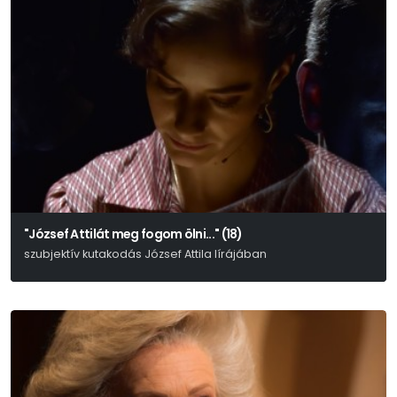
"József Attilát meg fogom ölni..." (18)
szubjektív kutakodás József Attila lírájában