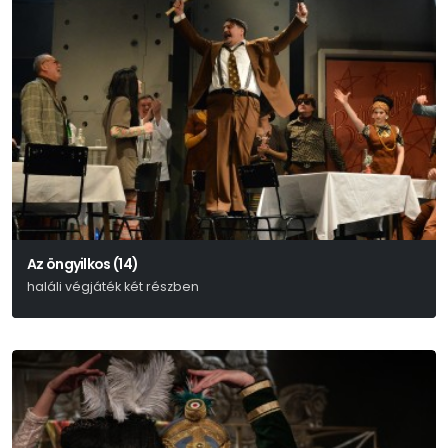
Az öngyilkos (14)
haláli végjáték két részben
Nyikolaj Erdman