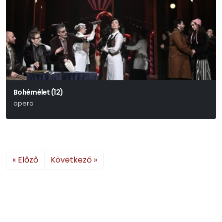
Bohémélet (12)
opera
Giacomo Puccini
« Előző
Következő »