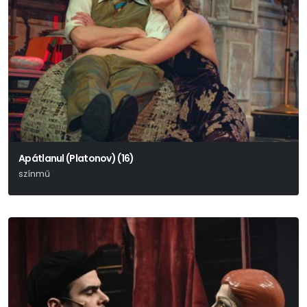
Apátlanul (Platonov) (16)
színmű
Anton Pavlovics Csehov