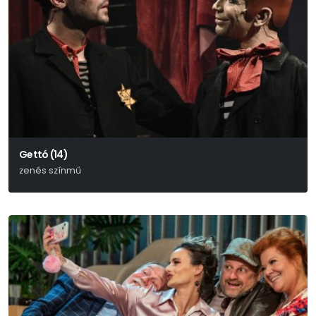
Gettó (14)
zenés színmű
Joshua Sobol