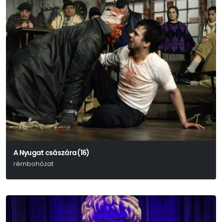
A Nyugat császára (16)
rémbohózat
John Millington Synge