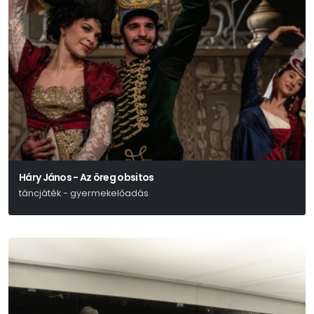
Háry János - Az öreg obsitos
táncjáték - gyermekelőadás