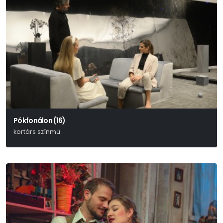
Pókfonálon (16)
kortárs színmű
Alexandru Popa