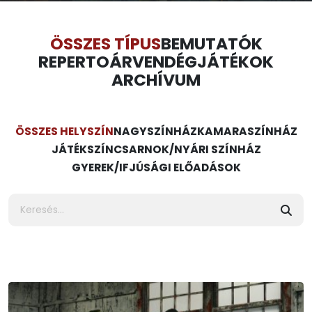
ÖSSZES TÍPUS
BEMUTATÓK
REPERTOÁR
VENDÉGJÁTÉKOK
ARCHÍVUM
ÖSSZES HELYSZÍN
NAGYSZÍNHÁZ
KAMARASZÍNHÁZ
JÁTÉKSZÍN
CSARNOK/NYÁRI SZÍNHÁZ
GYEREK/IFJÚSÁGI ELŐADÁSOK