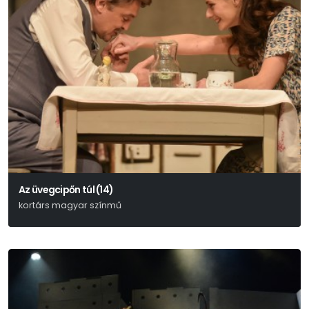
Az üvegcipőn túl (14)
kortárs magyar színmű
Lőrinczy Attila