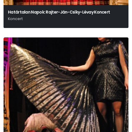
Határtalan Napok: Rajter-Ján-Csíky-Lévay Koncert
Koncert
A Miskolci Szimfonikus Zenekar Előadásában