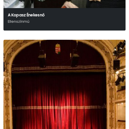
A Kopasz Énekesnő
Ellenszínmű
Eugène Ionesco