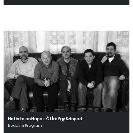
Határtalan Napok: Öt Író Egy Színpad
Irodalmi Program