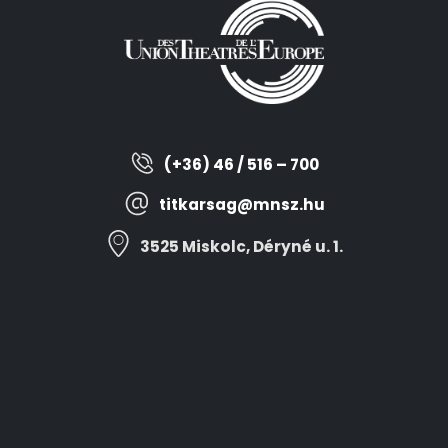
(+36) 46 / 516 – 700
titkarsag@mnsz.hu
3525 Miskolc, Déryné u. 1.