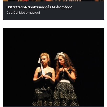
Határtalan Napok: Gergő És Az Álomfogó
Családi Mesemusical