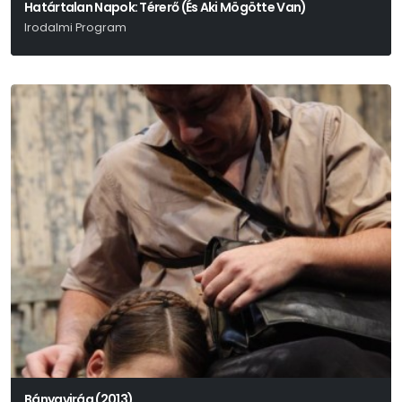
Határtalan Napok: Térerő (És Aki Mögötte Van)
Irodalmi Program
Bányavirág (2013)