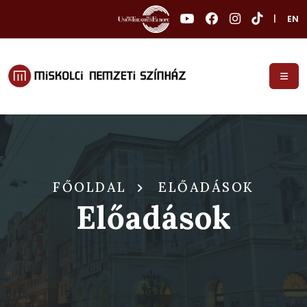
|
EN
FŐOLDAL
ELŐADÁSOK
Előadások