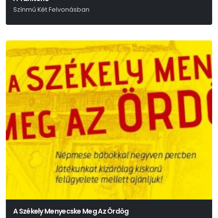
Színmű Két Felvonásban
Bródy Sándor
A Székely Menyecske Meg Az Ördög