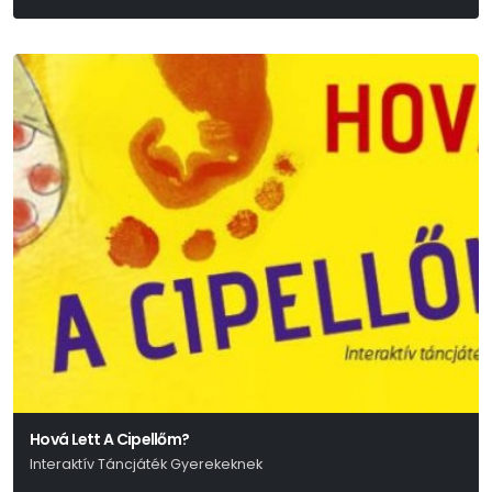
Hová Lett A Cipellőm?
Interaktív Táncjáték Gyerekeknek