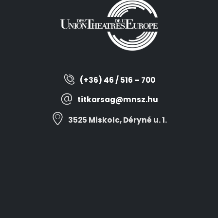
(+36) 46 / 516 – 700
titkarsag@mnsz.hu
3525 Miskolc, Déryné u. 1.