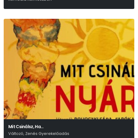
Luigi Pirandello
Mit Csinálsz, Ha…
Változó, Zenés Gyerekelőadás