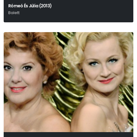
Rómeó És Júlia (2013)
Balett
Shakespeare-Csajkovszkij