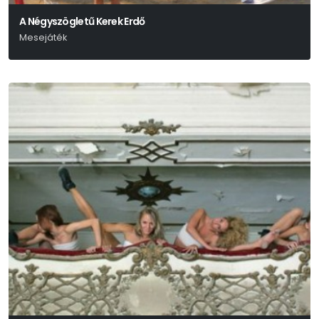
A Négyszögletű Kerek Erdő
Mesejáték
Lázár Ervin