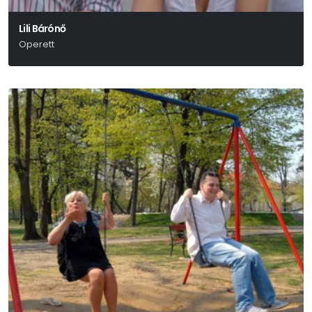
Lili Bárónő
Operett
Huszka Jenő-Martos Ferenc