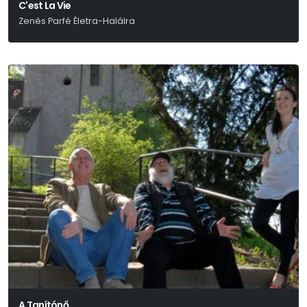
C'est La Vie
Zenés Parfé Életra-Halálra
Gregg Opelka
A Tanítónő