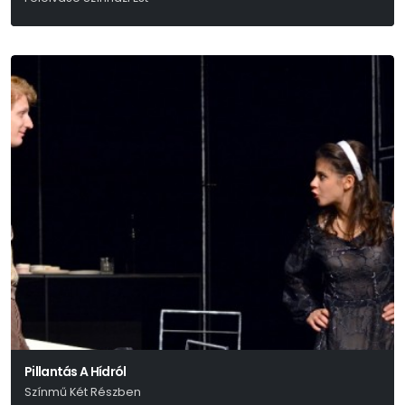
Réczei Tamás
Pillantás A Hídról
Színmű Két Részben