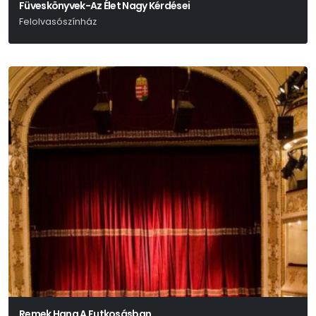
Füveskönyvek-Az Élet Nagy Kérdései
Felolvasószínház
Hamvas Béla – Márai Sándor – Weöres Sándor
Remek Hang A Futkosásban