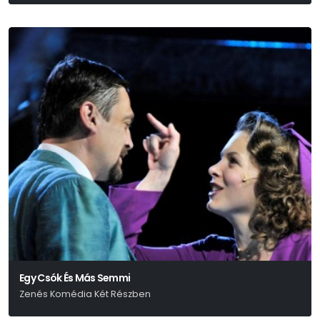
Egy Csók És Más Semmi
Zenés Komédia Két Részben
Eisemann Mihály-Halász Imre-Békeffi István