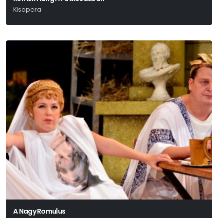
Kisopera
Sáry László
A Nagy Romulus