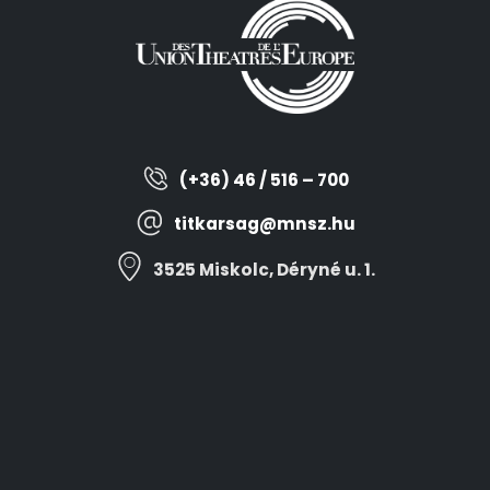
(+36) 46 / 516 – 700
titkarsag@mnsz.hu
3525 Miskolc, Déryné u. 1.