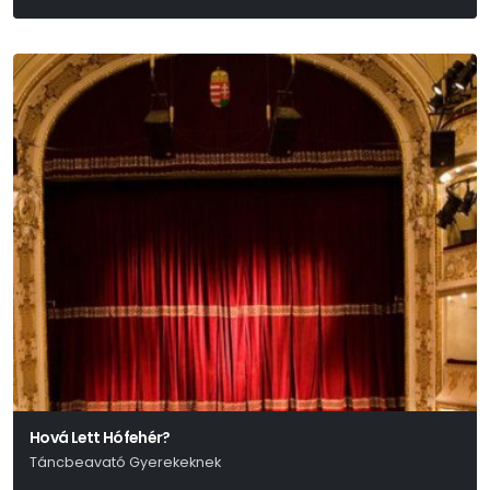
Arthur Miller
Hová Lett Hófehér?
Táncbeavató Gyerekeknek