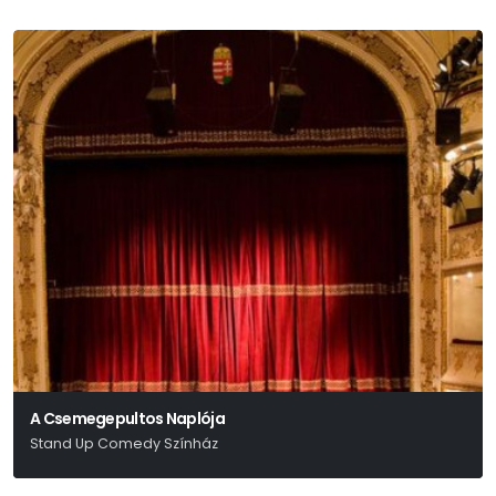
A Csemegepultos Naplója
Stand Up Comedy Színház
Gerlóczy Márton