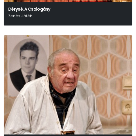
Déryné, A Csalogány
Zenés Játék