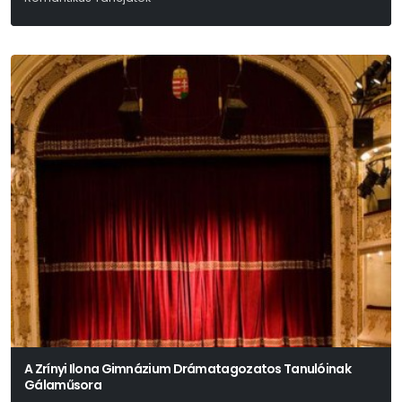
Lev Nyikolajevics Tolsztoj
A Zrínyi Ilona Gimnázium Drámatagozatos Tanulóinak
Gálaműsora