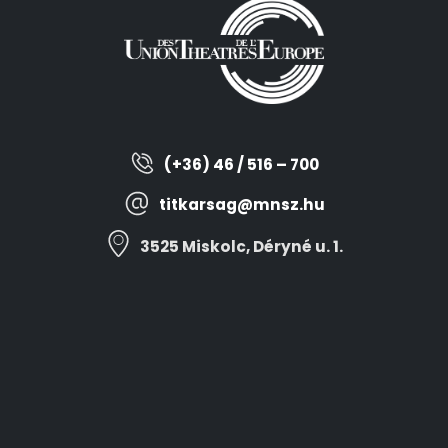
(+36) 46 / 516 – 700
titkarsag@mnsz.hu
3525 Miskolc, Déryné u. 1.