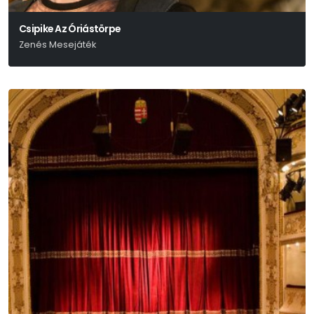
Csipike Az Óriástörpe
Zenés Mesejáték
Fodor Sándor - Nagy Nándor