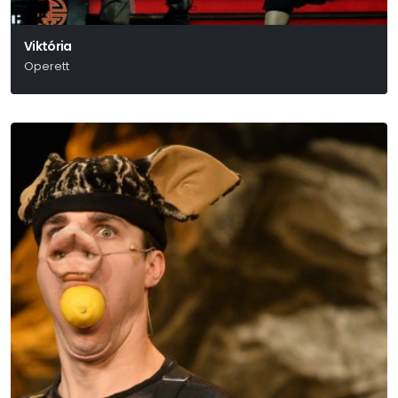
Viktória
Operett
Ábrahám Pál