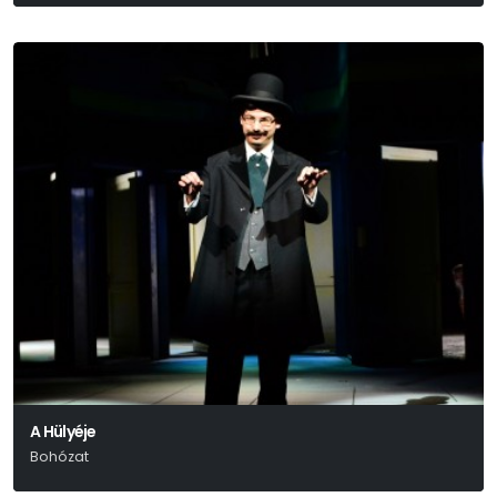
Mark Haddon - Simon Stephens
A Hülyéje
Bohózat
Georges Feydeau