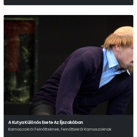
A Kutya Különös Esete Az Éjszakában
Kamaszokról Felnőtteknek, Felnőttekről Kamaszoknak