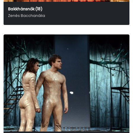
Bakkhánsnők (18)
Zenés Bacchanália
Euripidész