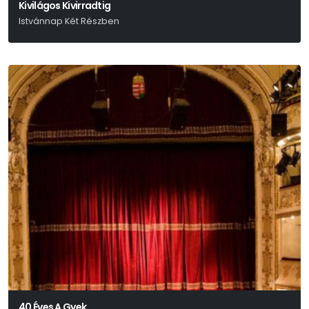
Kivilágos Kivirradtig
Istvánnap Két Részben
Móricz Zsigmond
40 Éves A Gyek