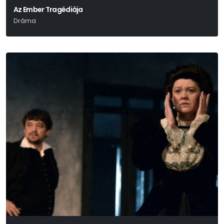
Az Ember Tragédiája
Dráma
Madách Imre