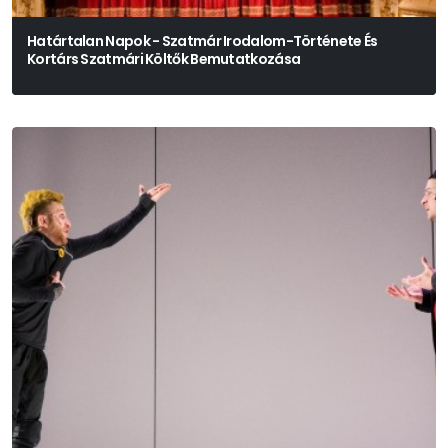
Határtalan Napok - Szatmár Irodalom-Története És
Kortárs Szatmári Költők Bemutatkozása