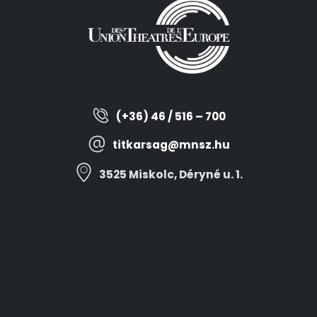
(+36) 46 / 516 – 700
titkarsag@mnsz.hu
3525 Miskolc, Déryné u. 1.