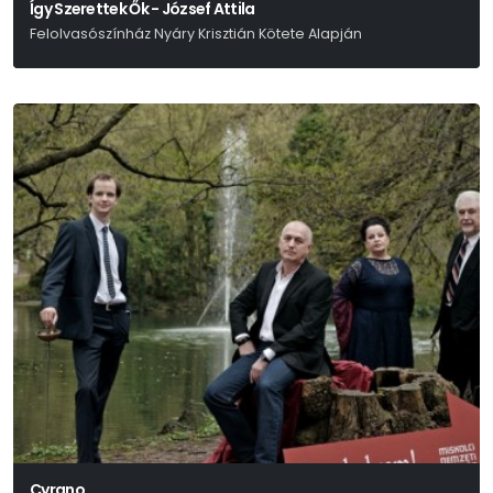
Így Szerettek Ők - József Attila
Felolvasószínház Nyáry Krisztián Kötete Alapján
Nyáry Krisztián
Cyrano