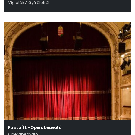
Vígjáték A Gyűlöletről
William Shakespeare Alapján Mohácsi István És Mohácsi János
Falstaff I. - Operabeavató
Operabeavató