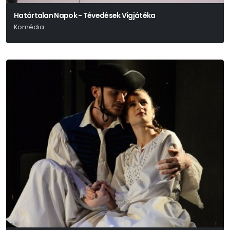
Határtalan Napok - Tévedések Vígjátéka
Komédia
William Shakespeare