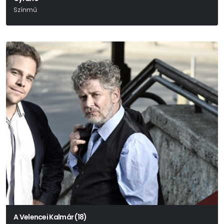
Színmű
Edmond Rostand
A Velencei Kalmár (18)