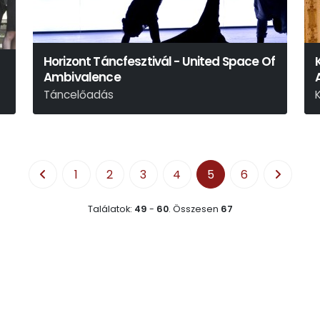
Horizont Táncfesztivál - United Space Of
Ambivalence
Táncelőadás
P
1
2
3
4
5
6
Találatok:
49
-
60
.
Összesen
67