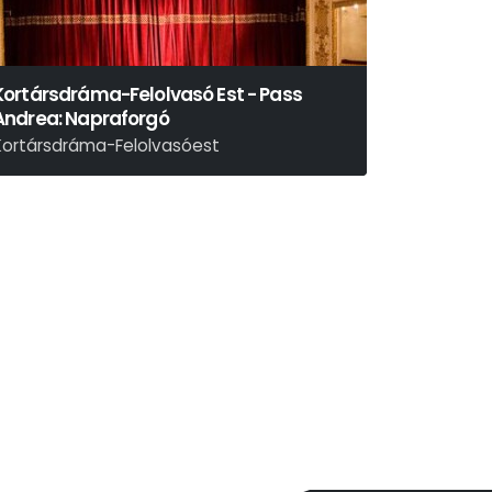
Kortársdráma-Felolvasó Est - Pass
Andrea: Napraforgó
Kortársdráma-Felolvasóest
ass Andrea