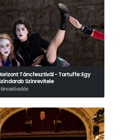
Horizont Táncfesztivál - Tartuffe: Egy
Színdarab Színrevitele
Táncelőadás