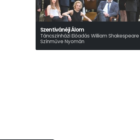
Szentivánéji Álom
Táncszínházi Előadás William Shakespeare
Színműve Nyomán