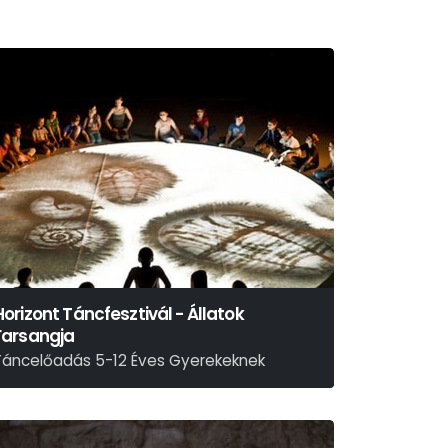
Horizont Táncfesztivál - Állatok
Farsangja
Táncelőadás 5-12 Éves Gyerekeknek