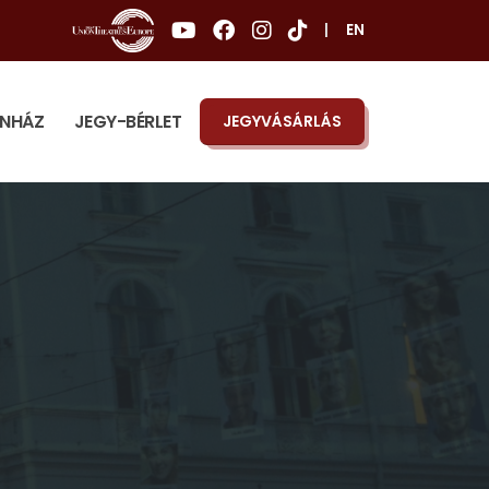
|
EN
ÍNHÁZ
JEGY-BÉRLET
JEGYVÁSÁRLÁS