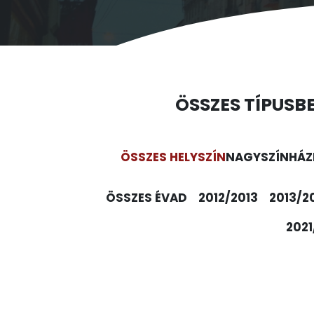
ÖSSZES TÍPUS
B
ÖSSZES HELYSZÍN
NAGYSZÍNHÁZ
ÖSSZES ÉVAD
2012/2013
2013/2
2021