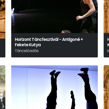
Horizont Táncfesztivál - Antigoné +
Fekete Kutya
Táncelőadás