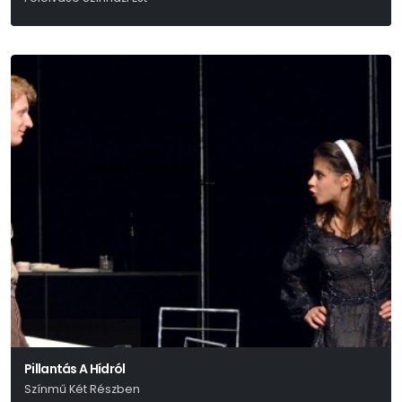
Réczei Tamás
Pillantás A Hídról
Színmű Két Részben