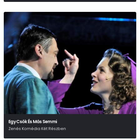
Egy Csók És Más Semmi
Zenés Komédia Két Részben
Eisemann Mihály-Halász Imre-Békeffi István