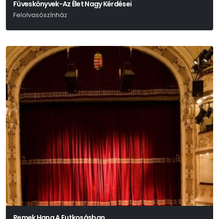
Füveskönyvek-Az Élet Nagy Kérdései
Felolvasószínház
Hamvas Béla – Márai Sándor – Weöres Sándor
Remek Hang A Futkosásban