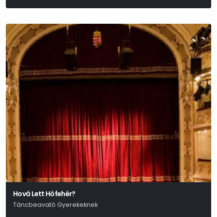
Arthur Miller
Hová Lett Hófehér?
Táncbeavató Gyerekeknek