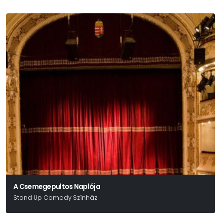
A Csemegepultos Naplója
Stand Up Comedy Színház
Gerlóczy Márton