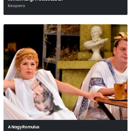
Kisopera
Sáry László
A Nagy Romulus