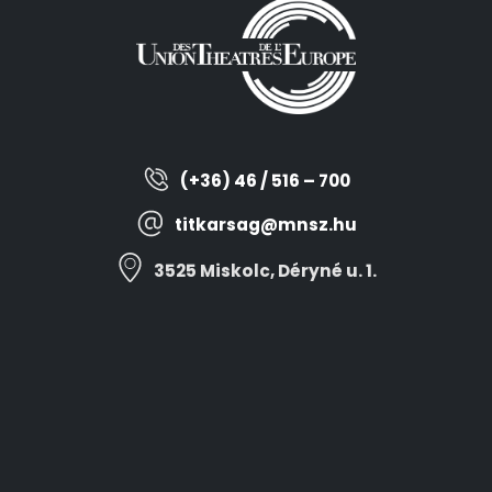
(+36) 46 / 516 – 700
titkarsag@mnsz.hu
3525 Miskolc, Déryné u. 1.