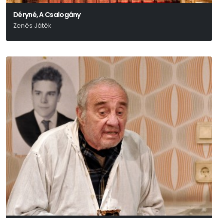
Déryné, A Csalogány
Zenés Játék