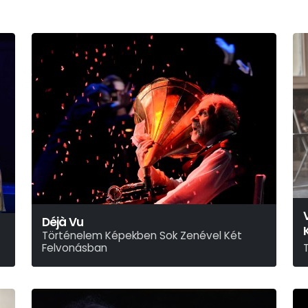
Déjà Vu
Történelem Képekben Sok Zenével Két
Felvonásban
Ari-Nagy Barbara – Bodor Johanna – Szabó Máté