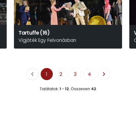
Tartuffe (16)
Vígjáték Egy Felvonásban
Molière Nyomán Szabadon
S
1
2
3
4
Találatok:
1
-
12
.
Összesen
42