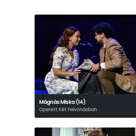
Mágnás Miska (14)
Operett Két Felvonásban
Szirmai Albert – Bakonyi Károly – Gábor Andor