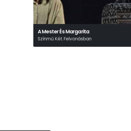
A Mester És Margarita
Színmű Két Felvonásban
Mihail Bulgakov: