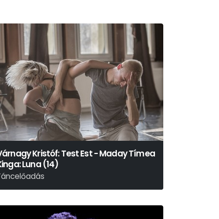
Várnagy Kristóf: Test Est - Maday Tímea
Kinga: Luna (14)
Táncelőadás