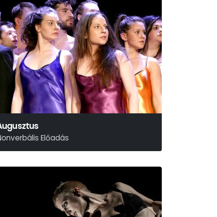
Augusztus
Nonverbális Előadás
runo Schulz