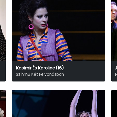
Kasimir És Karoline (16)
Színmű Két Felvonásban
Ödön Von Horváth
B