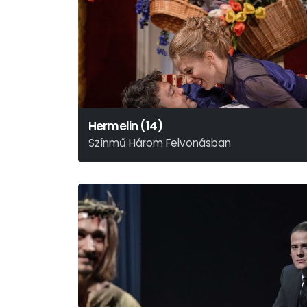
Hermelin (14)
Színmű Három Felvonásban
Majdnem Szomory Dezső