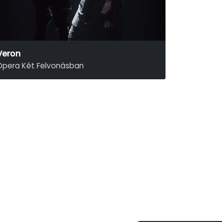
Veron
Opera Két Felvonásban
elmeczi György