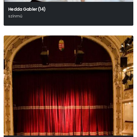
Hedda Gabler (14)
színmű
Henrik Ibsen Drámája Alapján