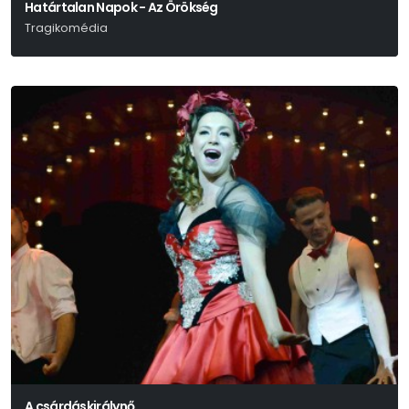
Határtalan Napok - Az Örökség
Tragikomédia
Schwechtje Mihály
A csárdáskirálynő