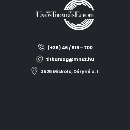
(+36) 46 / 516 – 700
titkarsag@mnsz.hu
3525 Miskolc, Déryné u. 1.