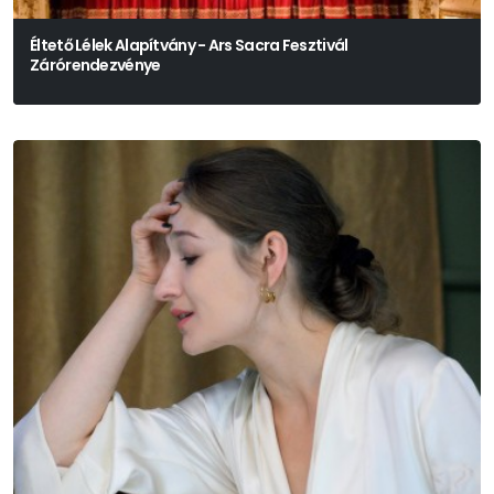
Éltető Lélek Alapítvány - Ars Sacra Fesztivál
Zárórendezvénye