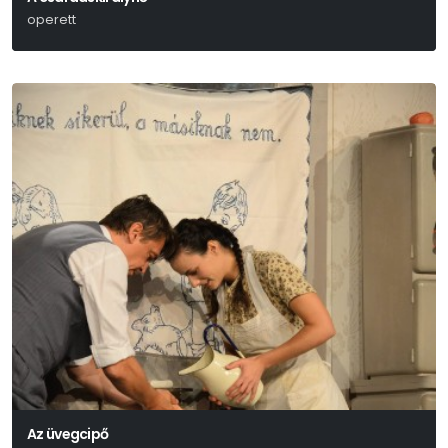
operett
Kálmán Imre-Leo Stein- Jenbach Béla
Az üvegcipő