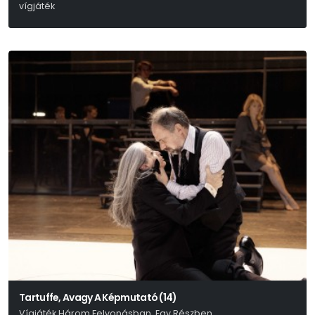
vígjáték
Molnár Ferenc
Tartuffe, Avagy A Képmutató (14)
Vígjáték Három Felvonásban, Egy Részben