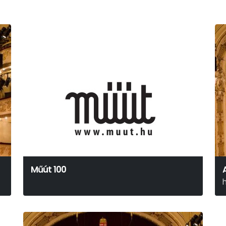
Műút 100
M