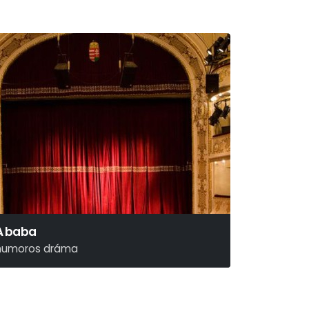
A baba
humoros dráma
iro Gavran