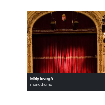
Mély levegő
monodráma
Halász Rita