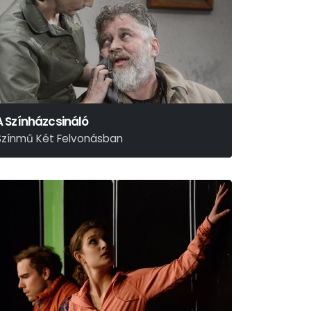
A Színházcsináló
Színmű Két Felvonásban
Thomas Bernhard