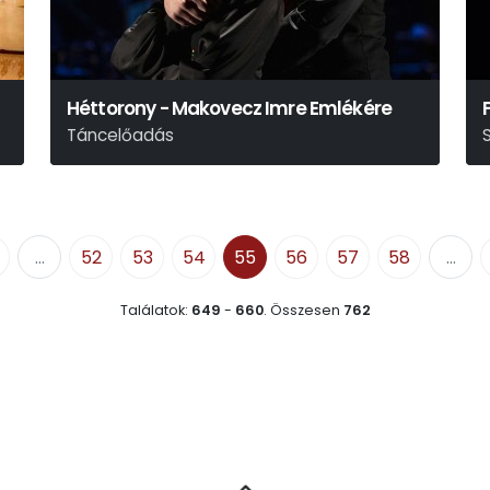
Héttorony - Makovecz Imre Emlékére
Táncelőadás
R
...
52
53
54
55
56
57
58
...
Találatok:
649
-
660
.
Összesen
762