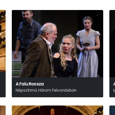
A Falu Rossza
Népszínmű Három Felvonásban
Tóth Ede Után És Helyett Kovács Márton – Mohácsi
R
Testvérek