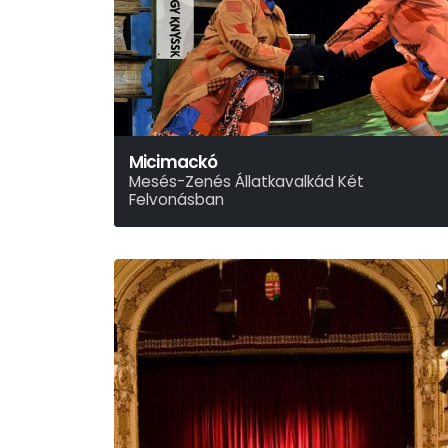
Micimackó
Mesés-Zenés Állatkavalkád Két
Felvonásban
Alan Alexander Milne