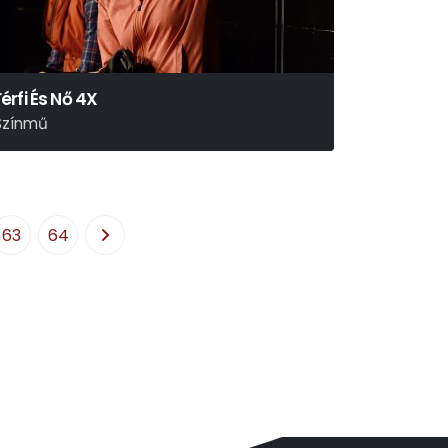
Férfi És Nő 4X
Színmű
usznyák Gábor
63
64