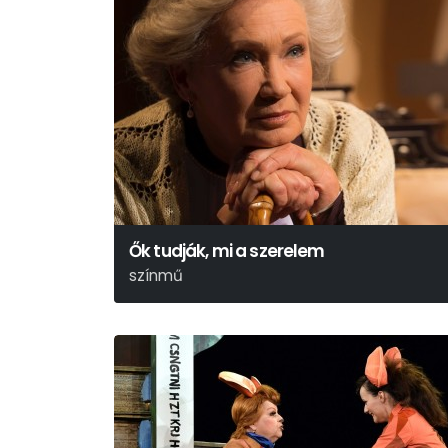
Ők tudják, mi a szerelem
színmű
Hubay Miklós