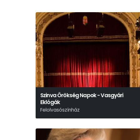
Szinva Örökség Napok - Vasgyári
Eklógák
Felolvasószínház
Zemlényi Attila - Kabai Lóránt