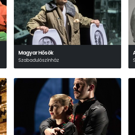
Magyar Hősök
Szabadulószínház
Szabó Borbála