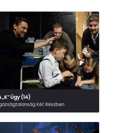
A „K” Ügy (14)
Igazságtalanság Két Részben
usznyák Gábor