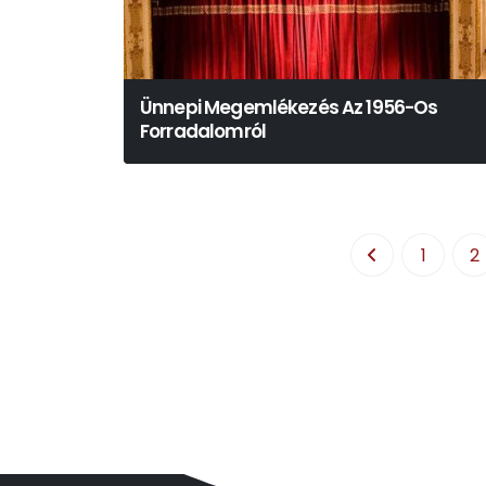
Ünnepi Megemlékezés Az 1956-Os
Forradalomról
1
2