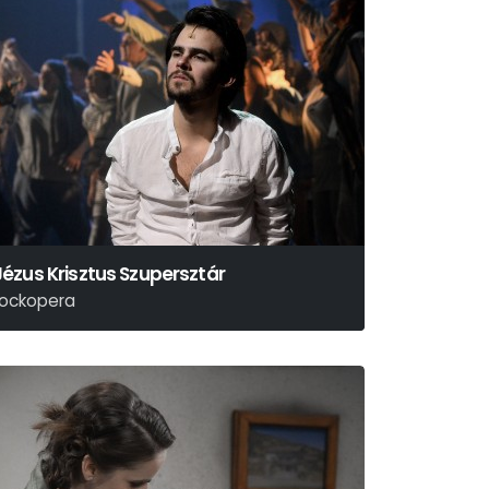
Jézus Krisztus Szupersztár
rockopera
ndrew Lloyd Webber – Tim Rice