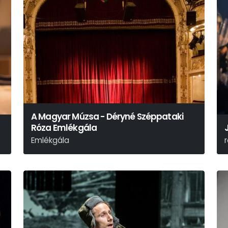
A Magyar Múzsa - Déryné Széppataki
Róza Emlékgála
Emlékgála
A