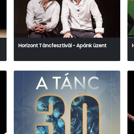
Horizont Táncfesztivál - Apánk üzent