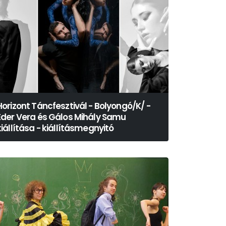
Horizont Táncfesztivál - Bolyongó/K/ -
Éder Vera és Gálos Mihály Samu
kiállítása - kiállításmegnyitó