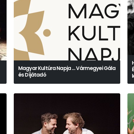
Magyar Kultúra Napja … Vármegyei Gála
és Díjátadó