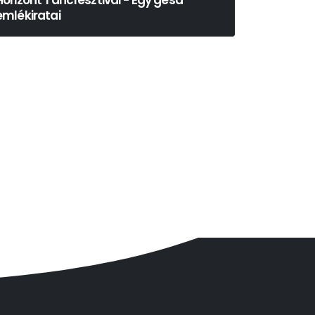
Horizont Táncfesztivál - Egy gésa
emlékiratai