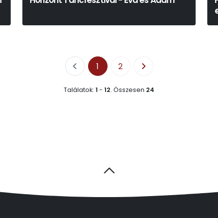
n
Horizont Táncfesztivál - Éva és Ádám
1
2
Találatok:
1
-
12
.
Összesen
24