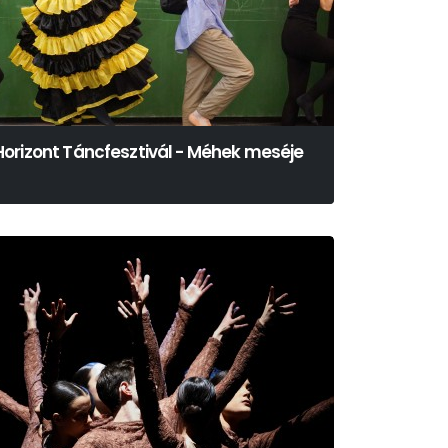
Horizont Táncfesztivál - Méhek meséje