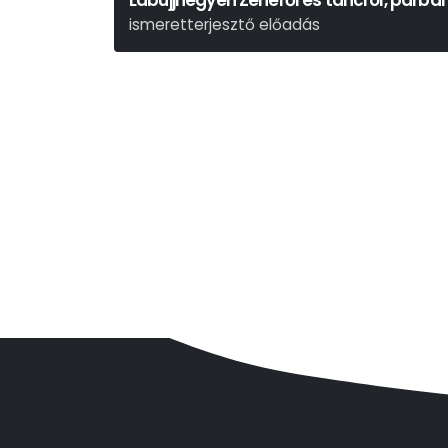
Lábujjhegyen Zenéről és táncról, párba
ismeretterjesztő előadás