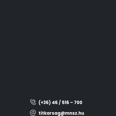
(+36) 46 / 516 – 700
titkarsag@mnsz.hu