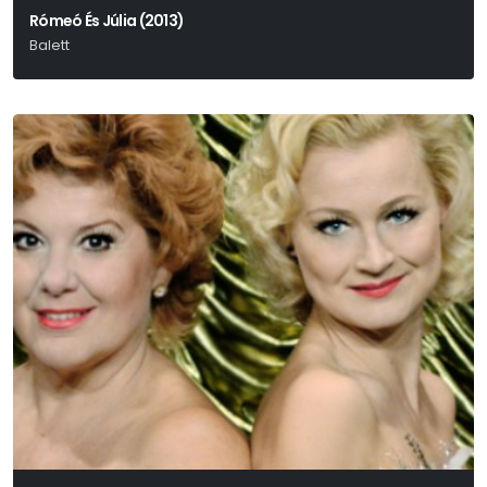
Rómeó És Júlia (2013)
Balett
Shakespeare-Csajkovszkij