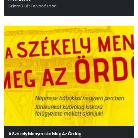
Színmű Két Felvonásban
Bródy Sándor
A Székely Menyecske Meg Az Ördög