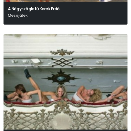
A Négyszögletű Kerek Erdő
Mesejáték
Lázár Ervin