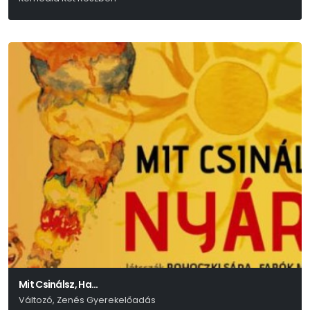
Luigi Pirandello
Mit Csinálsz, Ha…
Változó, Zenés Gyerekelőadás