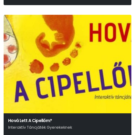
Hová Lett A Cipellőm?
Interaktív Táncjáték Gyerekeknek