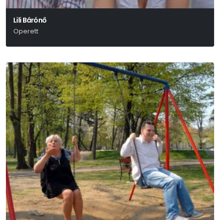
Lili Bárónő
Operett
Huszka Jenő-Martos Ferenc