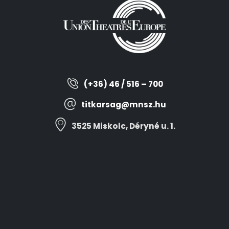
(+36) 46 / 516 – 700
titkarsag@mnsz.hu
3525 Miskolc, Déryné u. 1.