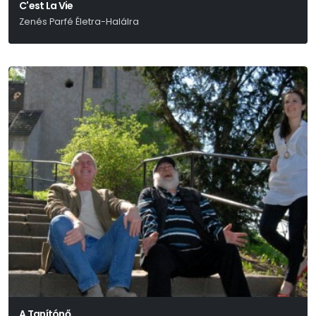
C'est La Vie
Zenés Parfé Életra-Halálra
Gregg Opelka
A Tanítónő