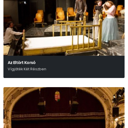
Az Eltört Korsó
Vígjáték Két Részben
Heinrich Von Kleist