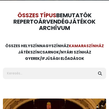
ÖSSZES TÍPUS
BEMUTATÓK
REPERTOÁR
VENDÉGJÁTÉKOK
ARCHÍVUM
ÖSSZES HELYSZÍN
NAGYSZÍNHÁZ
KAMARASZÍNHÁZ
JÁTÉKSZÍN
CSARNOK/NYÁRI SZÍNHÁZ
GYEREK/IFJÚSÁGI ELŐADÁSOK