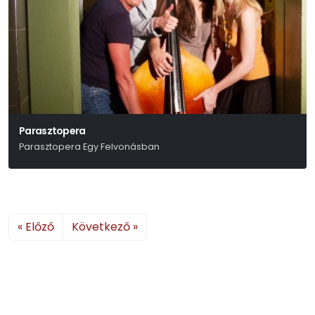
Parasztopera
Parasztopera Egy Felvonásban
Darvas Benedek - Pintér Béla
« Előző
Következő »