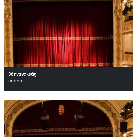
Bányavakság
Dráma
Székely Csaba