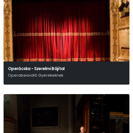
Operácska - Szerelmi Bájital
Operabeavató Gyerekeknek
Gaetano Donizetti