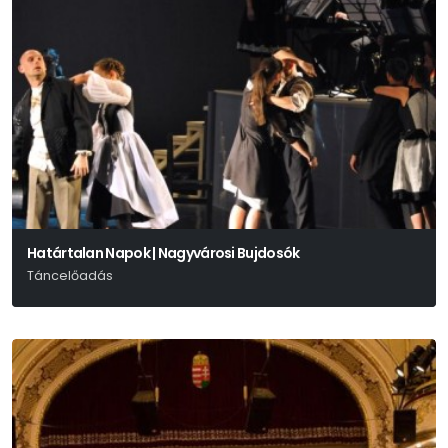
Határtalan Napok | Nagyvárosi Bujdosók
Táncelőadás
Kiss Ferenc