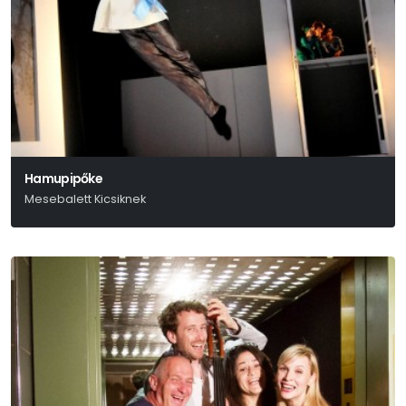
Hamupipőke
Mesebalett Kicsiknek
Szergej Prokofjev