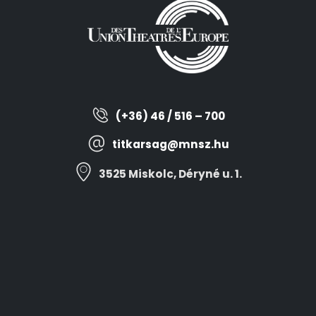
(+36) 46 / 516 – 700
titkarsag@mnsz.hu
3525 Miskolc, Déryné u. 1.