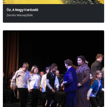
Óz, A Nagy Varázsló
Zenés Mesejáték
L. Frank Baum