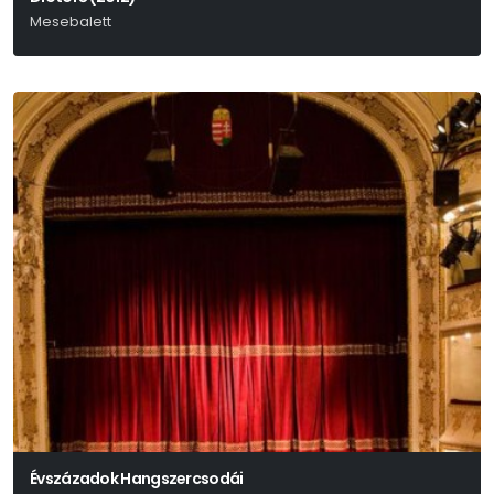
Mesebalett
P. I. Csajkovszkij
Évszázadok Hangszercsodái