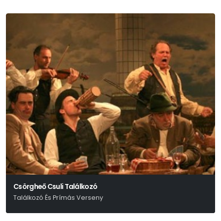
Csörgheő Csuli Találkozó
Találkozó És Prímás Verseny