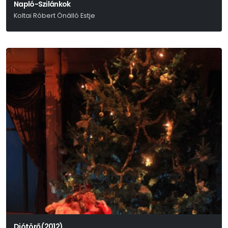
Napló-Szilánkok
Koltai Róbert Önálló Estje
(Móricz 1924 - 1925)
Diótörő (2012)