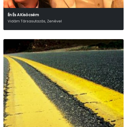
Én És A Kisöcsém
Vidám Társasutazás, Zenével
Eisemann – Szilágyi