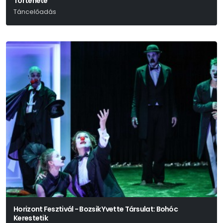
Története
Táncelőadás
Horizont Fesztivál - Bozsik Yvette Társulat: Bohóc
Kerestetik