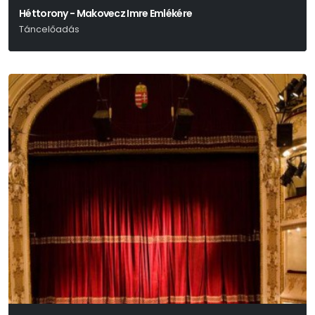
Héttorony - Makovecz Imre Emlékére
Táncelőadás