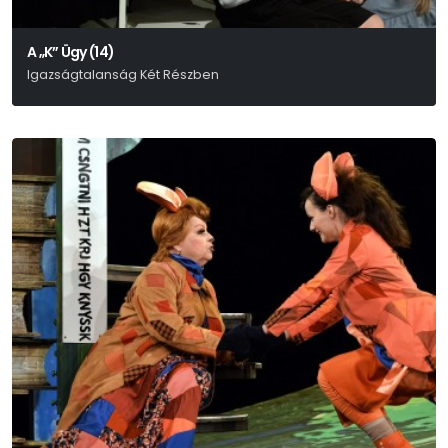
A „K” Ügy (14)
Igazságtalanság Két Részben
Rusznyák Gábor