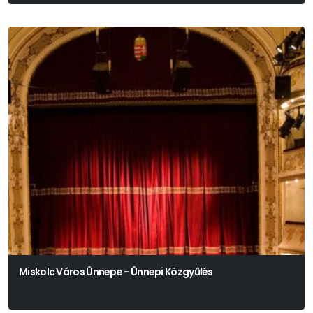
Anton Pavlovics Csehov
Miskolc Város Ünnepe - Ünnepi Közgyűlés