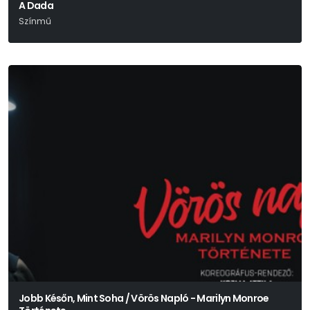
A Dada
Színmű
Bródy Sándor
Jobb Későn, Mint Soha / Vörös Napló - Marilyn Monroe