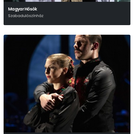
Magyar Hősök
Szabadulószínház
Szabó Borbála