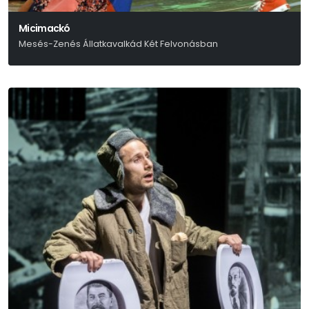
Micimackó
Mesés-Zenés Állatkavalkád Két Felvonásban
Alan Alexander Milne