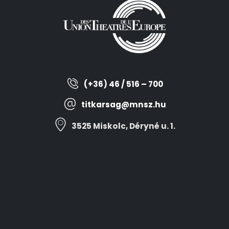
(+36) 46 / 516 – 700
titkarsag@mnsz.hu
3525 Miskolc, Déryné u. 1.