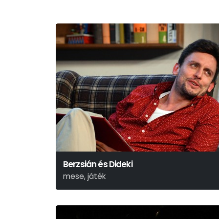
Berzsián és Dideki
mese, játék
Lázár Ervin