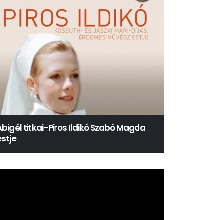
Abigél titkai–Piros Ildikó Szabó Magda
estje