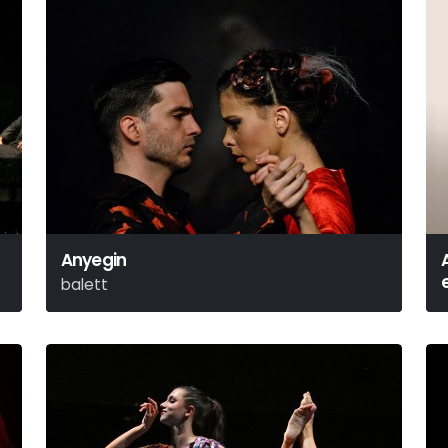
Anyegin
balett
Alekszandr Szergejevics Puskin