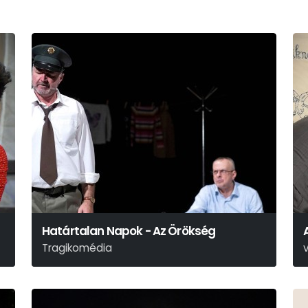
Határtalan Napok - Az Örökség
Tragikomédia
Schwechtje Mihály
M