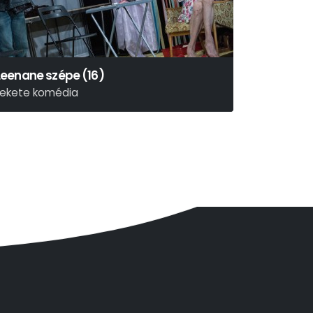
Leenane szépe (16)
fekete komédia
MARTIN McDONAGH