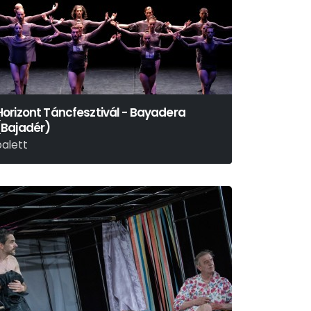
Horizont Táncfesztivál - Bayadera
(Bajadér)
balett