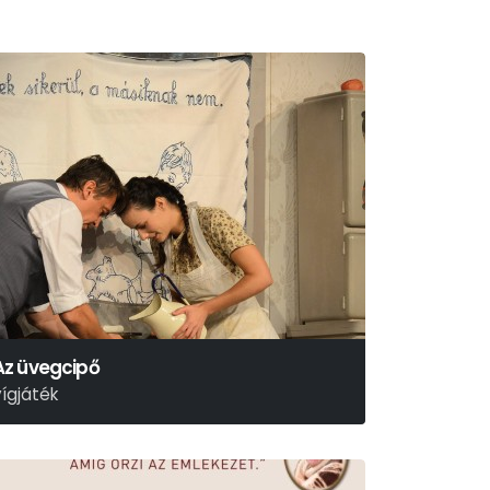
Az üvegcipő
vígjáték
olnár Ferenc