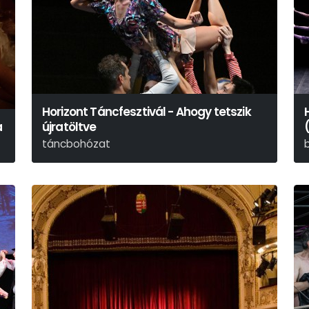
Horizont Táncfesztivál - Ahogy tetszik
a
újratöltve
táncbohózat
Shakespeare-Kulcsár Noémi