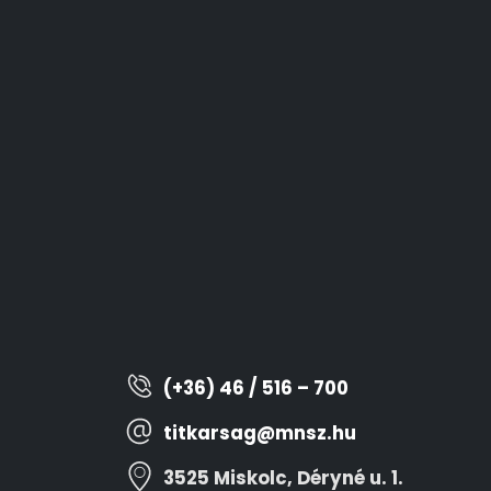
(+36) 46 / 516 – 700
titkarsag@mnsz.hu
3525 Miskolc, Déryné u. 1.