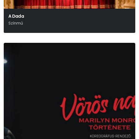
A Dada
Színmű
Bródy Sándor