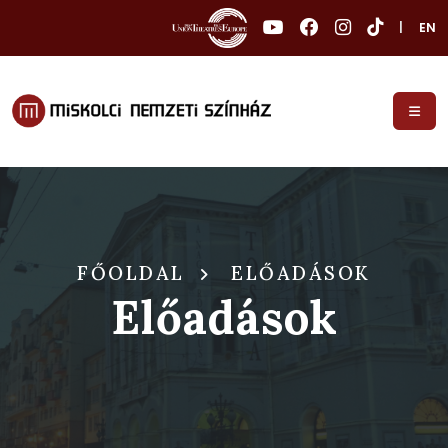
|
EN
FŐOLDAL
ELŐADÁSOK
Előadások