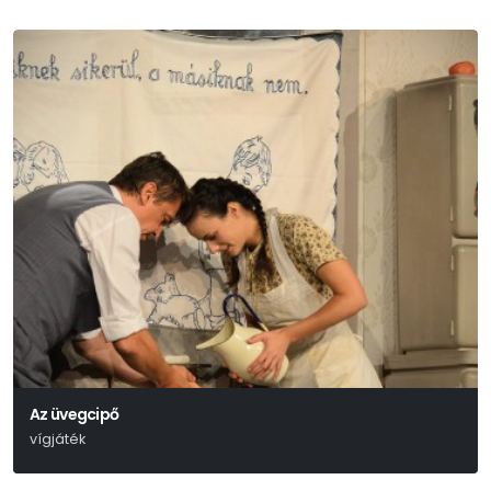
Az üvegcipő
vígjáték
Molnár Ferenc