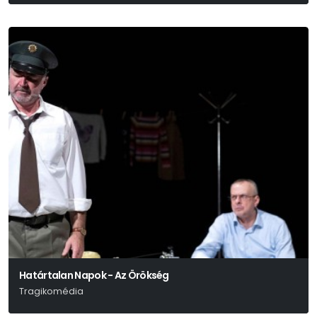
Lázár Ervin
Határtalan Napok - Az Örökség
Tragikomédia
Schwechtje Mihály