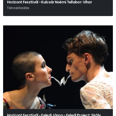
Horizont Fesztivál - Kulcsár Noémi Tellabor: Vihar
Táncelőadás
William Shakespeare
Horizont Fesztivál - Feledi János - Feledi Project: Sirály