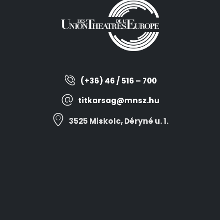
(+36) 46 / 516 – 700
titkarsag@mnsz.hu
3525 Miskolc, Déryné u. 1.