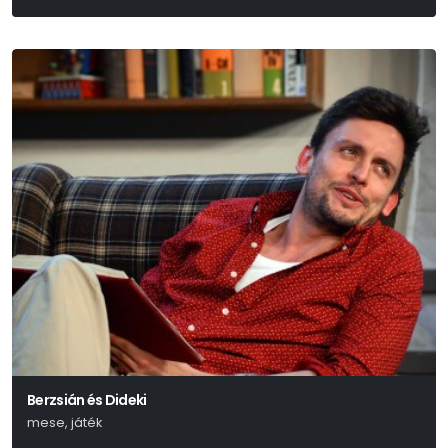
Pintér Béla-Darvas Benedek
Berzsián és Dideki
mese, játék