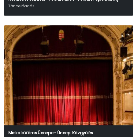
Táncelőadás
Anton Pavlovics Csehov
Miskolc Város Ünnepe - Ünnepi Közgyűlés