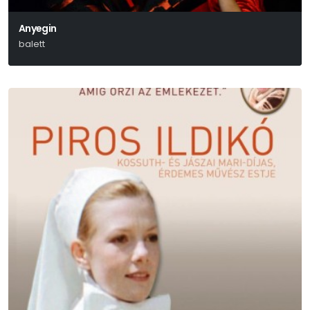
Anyegin
balett
Alekszandr Szergejevics Puskin