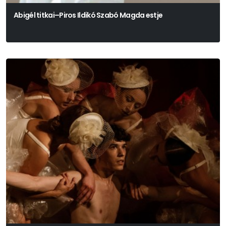
Abigél titkai–Piros Ildikó Szabó Magda estje