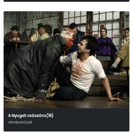
Fazekas Mihály – Hajós Zsuzsa
A Nyugat császára (16)
rémbohózat
John Millington Synge