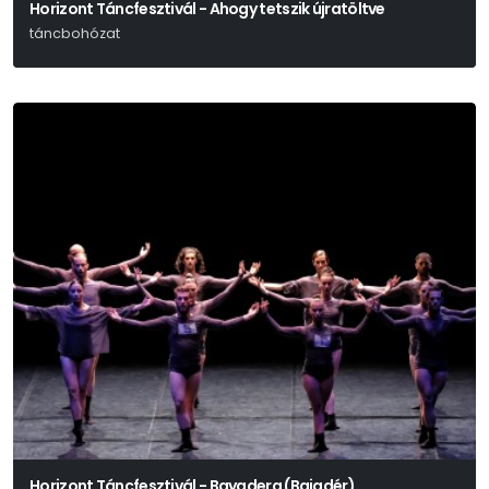
Horizont Táncfesztivál - Ahogy tetszik újratöltve
táncbohózat
Shakespeare-Kulcsár Noémi
Horizont Táncfesztivál - Bayadera (Bajadér)