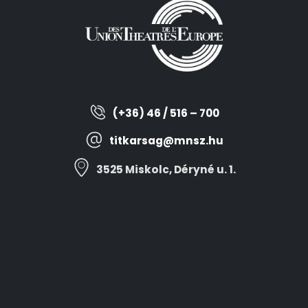
(+36) 46 / 516 – 700
titkarsag@mnsz.hu
3525 Miskolc, Déryné u. 1.