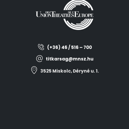
(+36) 46 / 516 – 700
titkarsag@mnsz.hu
3525 Miskolc, Déryné u. 1.