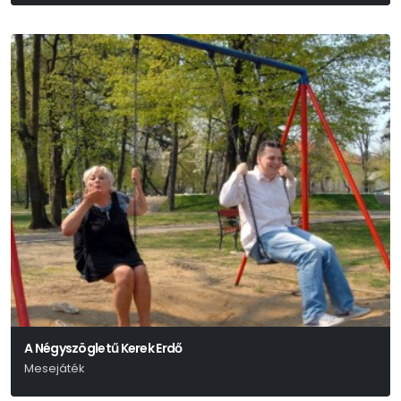
A Négyszögletű Kerek Erdő
Mesejáték
Lázár Ervin