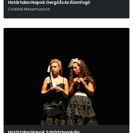
Határtalan Napok: Gergő És Az Álomfogó
Családi Mesemusical
Határtalan Napok: Színházkomédia