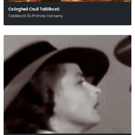
Csörgheő Csuli Találkozó
Találkozó És Prímás Verseny