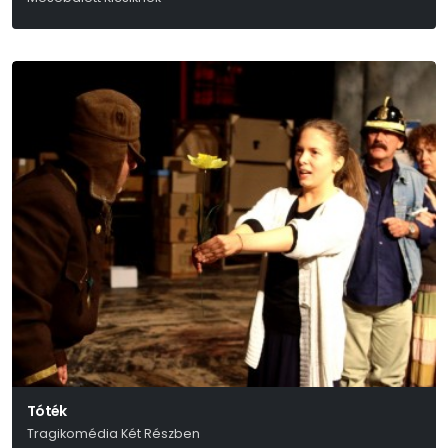
Szergej Prokofjev
Tóték
Tragikomédia Két Részben