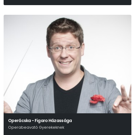
Örkény István
Operácska - Figaro Házassága
Operabeavató Gyerekeknek