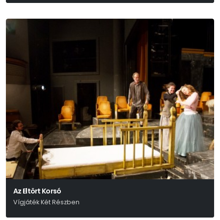
Wolfgang Amadeus Mozart
Az Eltört Korsó
Vígjáték Két Részben
Heinrich Von Kleist