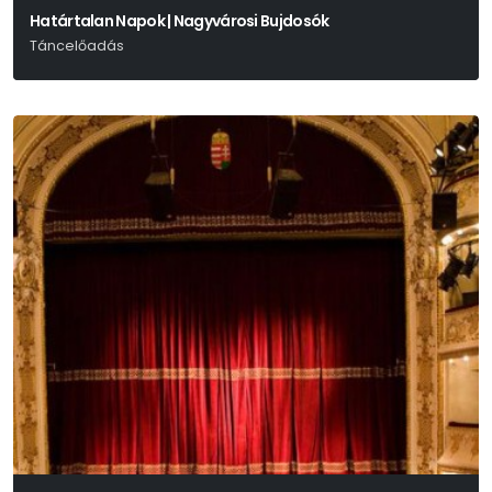
Határtalan Napok | Nagyvárosi Bujdosók
Táncelőadás
Kiss Ferenc