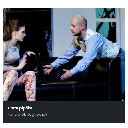
Hamupipőke
Táncjáték Nagyoknak
Szergej Prokofjev