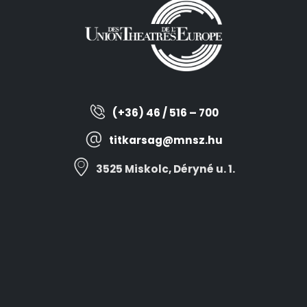
(+36) 46 / 516 – 700
titkarsag@mnsz.hu
3525 Miskolc, Déryné u. 1.