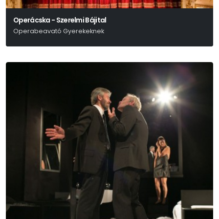
Operácska - Szerelmi Bájital
Operabeavató Gyerekeknek
Gaetano Donizetti