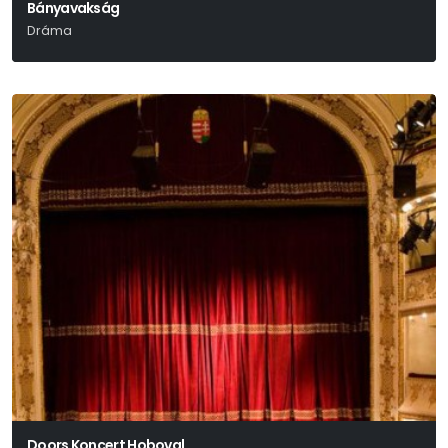
Bányavakság
Dráma
Székely Csaba
Doors Koncert Hoboval