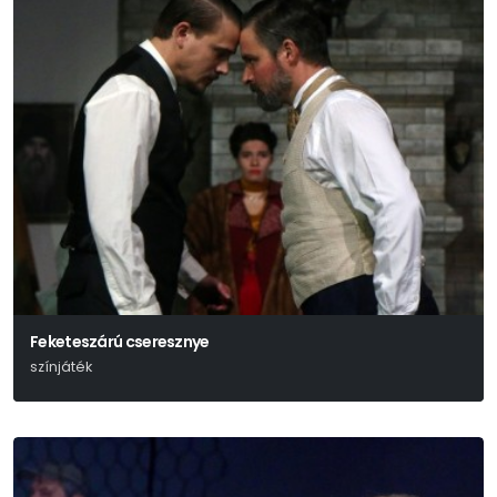
Feketeszárú cseresznye
színjáték
Hunyady Sándor