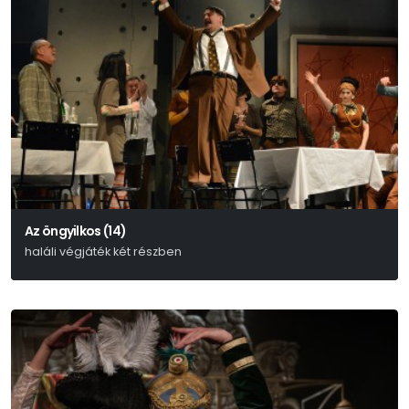
Az öngyilkos (14)
haláli végjáték két részben
Nyikolaj Erdman