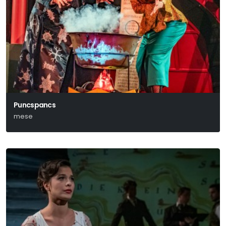
Puncspancs
mese
Michael Ende