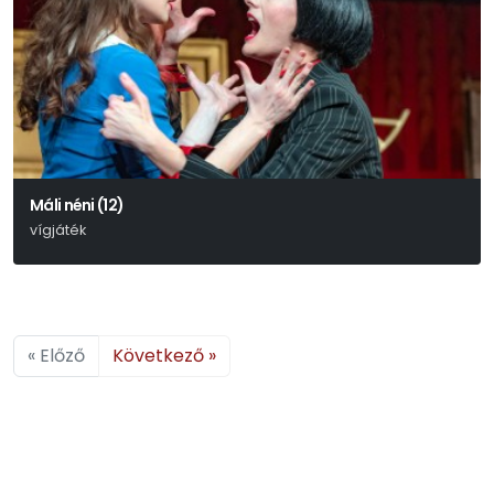
Máli néni (12)
vígjáték
Füst Milán
« Előző
Következő »