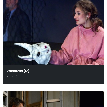
Vadkacsa (12)
színmű
Henrik Ibsen