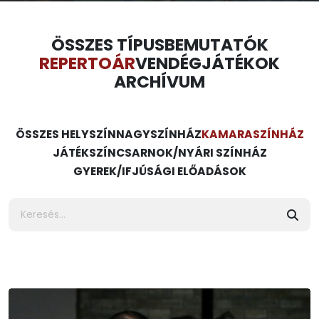
ÖSSZES TÍPUS
BEMUTATÓK
REPERTOÁR
VENDÉGJÁTÉKOK
ARCHÍVUM
ÖSSZES HELYSZÍN
NAGYSZÍNHÁZ
KAMARASZÍNHÁZ
JÁTÉKSZÍN
CSARNOK/NYÁRI SZÍNHÁZ
GYEREK/IFJÚSÁGI ELŐADÁSOK