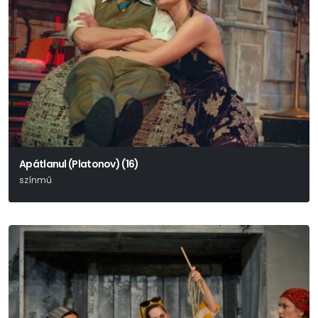
Apátlanul (Platonov) (16)
színmű
Anton Pavlovics Csehov