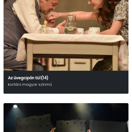
Az üvegcipőn túl (14)
kortárs magyar színmű
Lőrinczy Attila