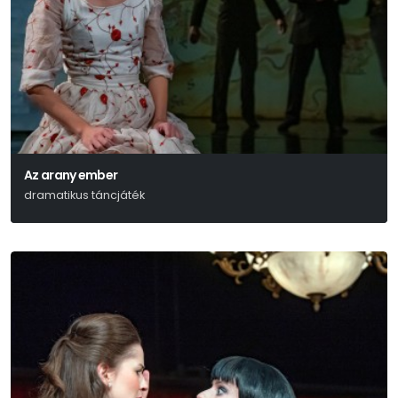
Az arany ember
dramatikus táncjáték
Jókai Mór