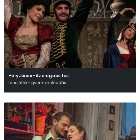
Háry János - Az öreg obsitos
táncjáték - gyermekelőadás