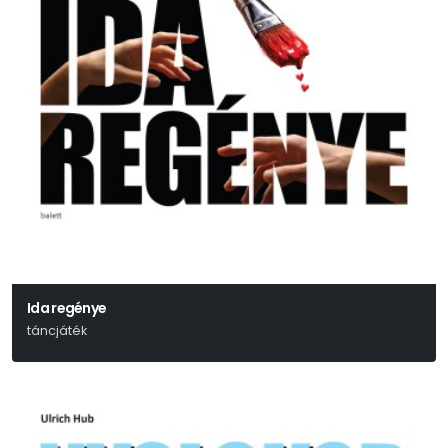
Ida regénye
táncjáték
Gárdonyi Géza