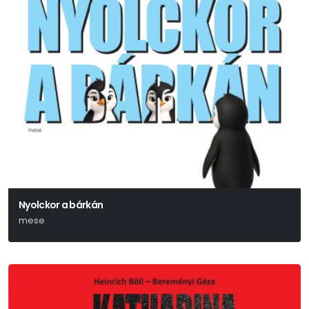
Nyolckor a bárkán
mese
Ulrich Hub