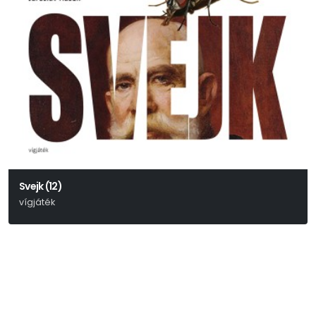
Svejk (12)
vígjáték
Jaroslav Hašek