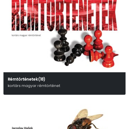
Rémtörténetek (18)
kortárs magyar rémtörténet
Nádas Péter