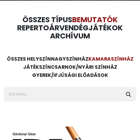
ÖSSZES TÍPUS
BEMUTATÓK
REPERTOÁR
VENDÉGJÁTÉKOK
ARCHÍVUM
ÖSSZES HELYSZÍN
NAGYSZÍNHÁZ
KAMARASZÍNHÁZ
JÁTÉKSZÍN
CSARNOK/NYÁRI SZÍNHÁZ
GYEREK/IFJÚSÁGI ELŐADÁSOK