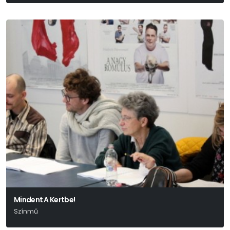
Mindent A Kertbe!
Színmű
Edward Albee