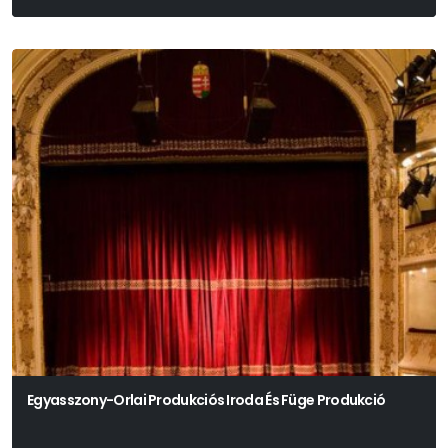
Egyasszony-Orlai Produkciós Iroda És Füge Produkció
Péterfy-Novák Éva