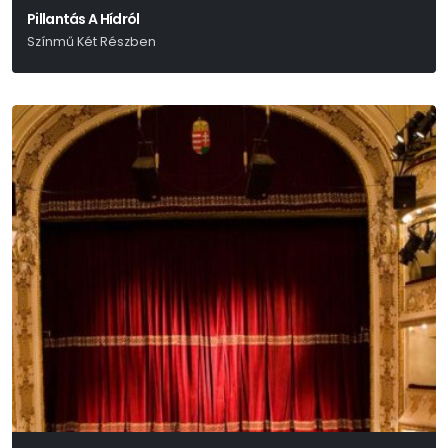
Pillantás A Hídról
Színmű Két Részben
Arthur Miller