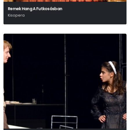
Remek Hang A Futkosásban
Kisopera
Sáry László