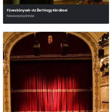
Füveskönyvek-Az Élet Nagy Kérdései
Felolvasószínház
Hamvas Béla – Márai Sándor – Weöres Sándor