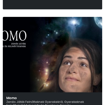
Péterfy-Novák Éva
Momo
Zenés Játék Felnőtteknek Gyerekekről, Gyerekeknek