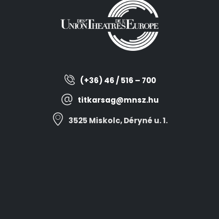
(+36) 46 / 516 – 700
titkarsag@mnsz.hu
3525 Miskolc, Déryné u. 1.