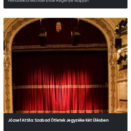
Felnőttekről Michael Ende Regénye Alapján
Faragó Zsuzsa-Laboda Kornél
József Attila: Szabad Ötletek Jegyzéke Két Ülésben