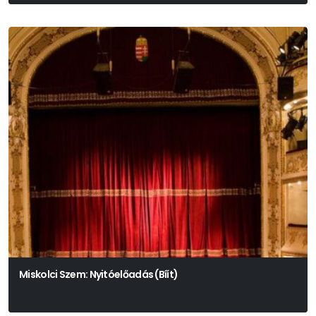
Presser – Sztevanovity – Horváth
Miskolci Szem: Nyitóelőadás (Bíít)
Színház- És Filmművészeti Egyetem