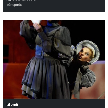
Táncjáték
Liliomfi