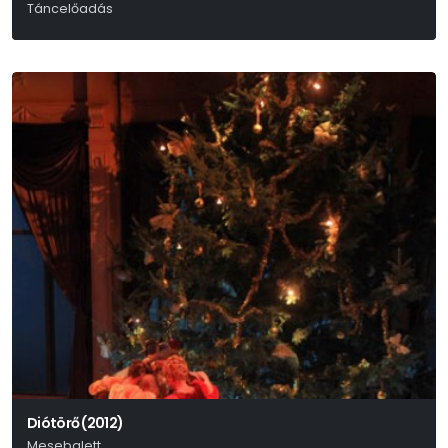
Táncelőadás
Experidance
Diótörő (2012)
Mesebalett