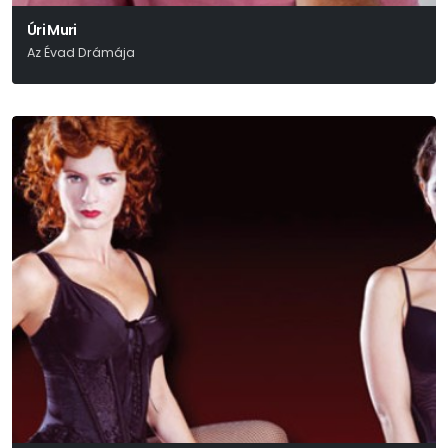
Úri Muri
Az Évad Drámája
Móricz Zsigmond