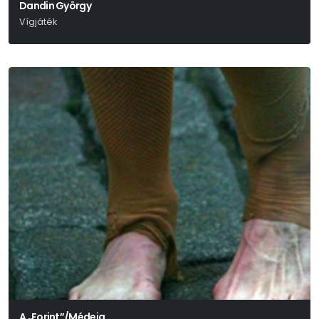
Dandin György
Vígjáték
Molière
A „Forint”/Médeia