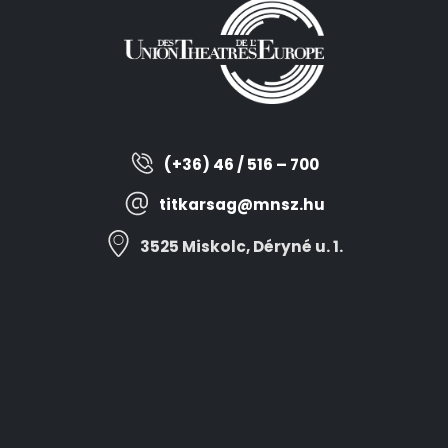
(+36) 46 / 516 – 700
titkarsag@mnsz.hu
3525 Miskolc, Déryné u. 1.