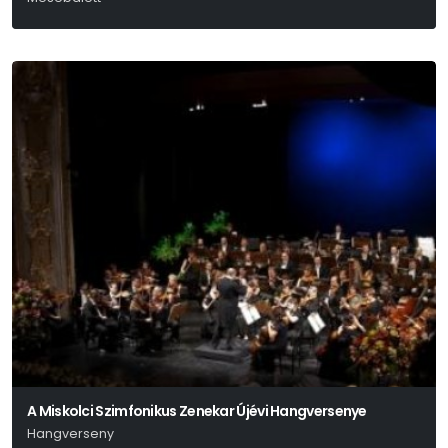
P. I. Csajkovszkij
A Miskolci Szimfonikus Zenekar Újévi Hangversenye
Hangverseny