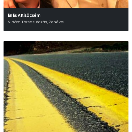
Én És A Kisöcsém
Vidám Társasutazás, Zenével
Eisemann – Szilágyi