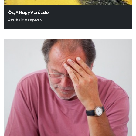
Óz, A Nagy Varázsló
Zenés Mesejáték
L. Frank Baum