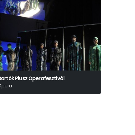
Bartók Plusz Operafesztivál
Opera