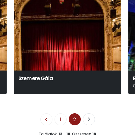
Szemere Gála
1
2
Találatok:
13
-
18
.
Összesen
18