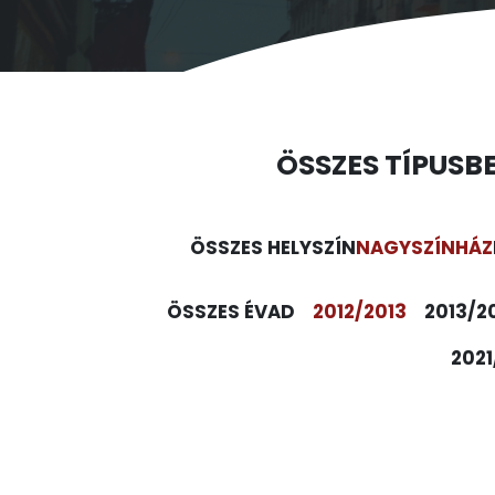
ÖSSZES TÍPUS
B
ÖSSZES HELYSZÍN
NAGYSZÍNHÁZ
ÖSSZES ÉVAD
2012/2013
2013/2
2021