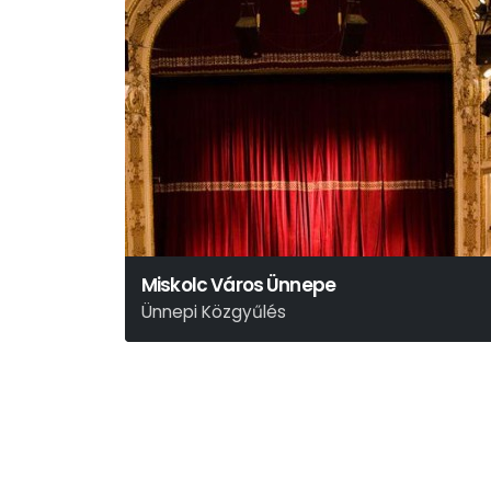
Miskolc Város Ünnepe
Ünnepi Közgyűlés