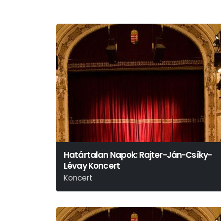
Határtalan Napok: Rajter-Ján-Csíky-
Lévay Koncert
Koncert
A Miskolci Szimfonikus Zenekar Előadásában