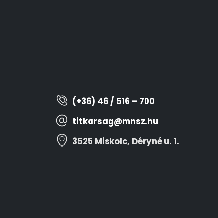
(+36) 46 / 516 – 700
titkarsag@mnsz.hu
3525 Miskolc, Déryné u. 1.