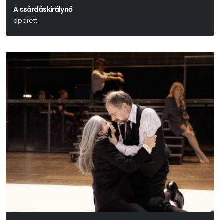
A csárdáskirálynő
operett
Kálmán Imre-Leo Stein- Jenbach Béla