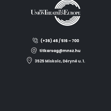
(+36) 46 / 516 – 700
titkarsag@mnsz.hu
3525 Miskolc, Déryné u. 1.