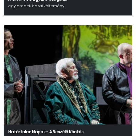
egy eredeti hazai költemény
Kisfaludy Károly
Határtalan Napok - A Beszélő Köntös