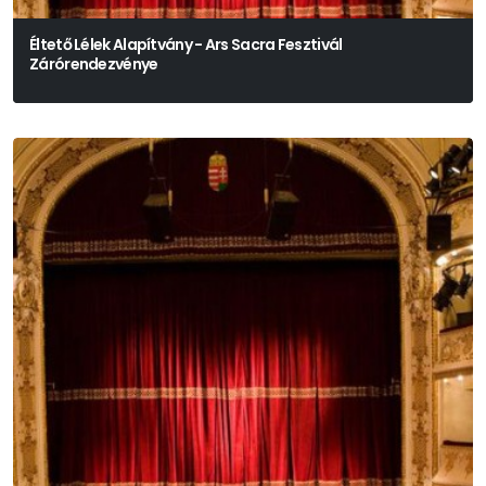
Éltető Lélek Alapítvány - Ars Sacra Fesztivál
Zárórendezvénye