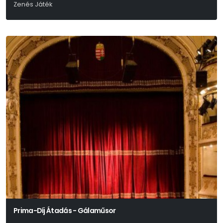
Zenés Játék
Mikszáth Kálmán
Prima-Díj Átadás - Gálaműsor