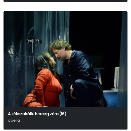
A kékszakállú herceg vára (16)
opera
Bartók Béla