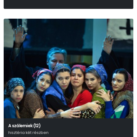
A szálemiek (12)
hisztéria két részben