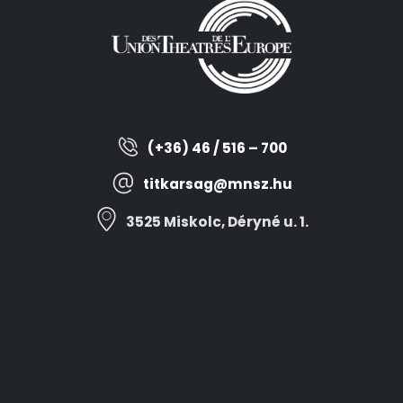
(+36) 46 / 516 – 700
titkarsag@mnsz.hu
3525 Miskolc, Déryné u. 1.