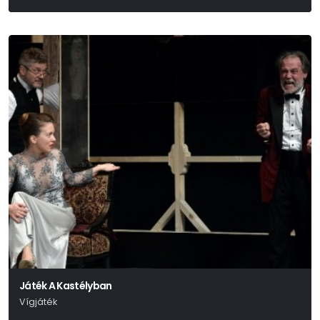
Mitch Leigh - Joe Darion - Dale Wasserman
Játék A Kastélyban
Vígjáték