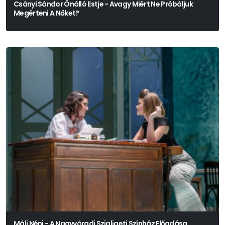
Csányi Sándor Önálló Estje - Avagy Miért Ne Próbáljuk
Megérteni A Nőket?
Máli Néni - A Nagyváradi Szigligeti Színház Előadása