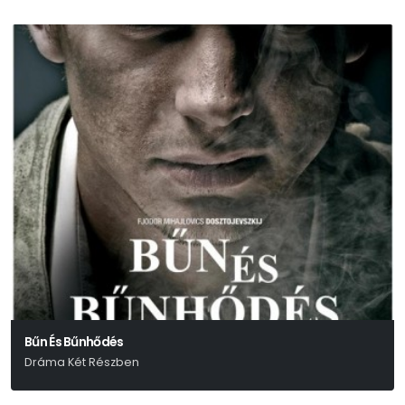
Bűn És Bűnhődés
Dráma Két Részben
Fjodor Mihajlovics Dosztojevszkij