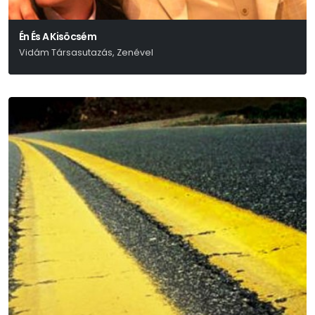
Én És A Kisöcsém
Vidám Társasutazás, Zenével
Eisemann – Szilágyi