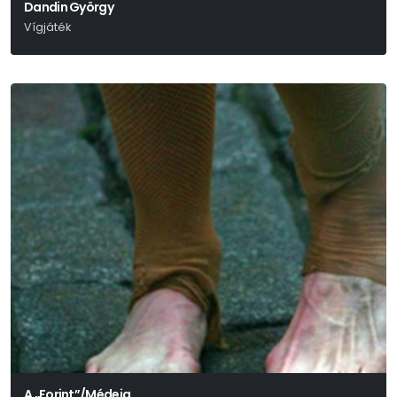
Dandin György
Vígjáték
Molière
A „Forint”/Médeia