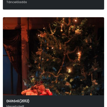
Táncelőadás
Experidance
Diótörő (2012)
Mesebalett