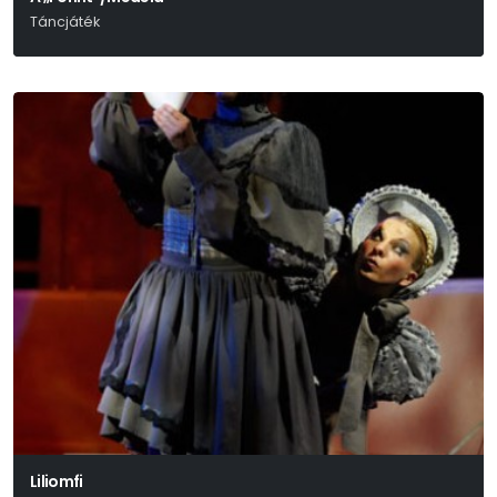
Táncjáték
Liliomfi