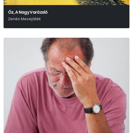
Óz, A Nagy Varázsló
Zenés Mesejáték
L. Frank Baum