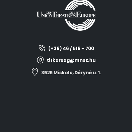
(+36) 46 / 516 – 700
titkarsag@mnsz.hu
3525 Miskolc, Déryné u. 1.