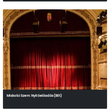
Presser – Sztevanovity – Horváth
Miskolci Szem: Nyitóelőadás (Bíít)
Színház- És Filmművészeti Egyetem