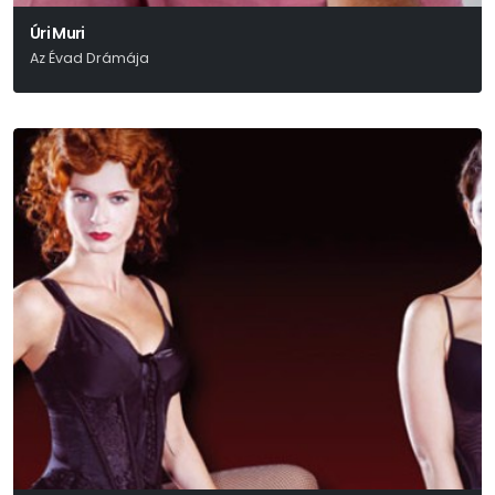
Úri Muri
Az Évad Drámája
Móricz Zsigmond