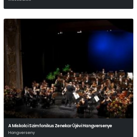
P. I. Csajkovszkij
A Miskolci Szimfonikus Zenekar Újévi Hangversenye
Hangverseny