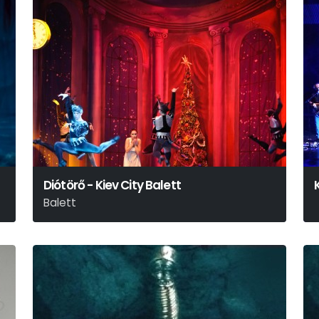
Diótörő - Kiev City Balett
Balett