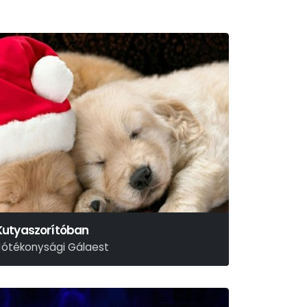
Kutyaszorítóban
Jótékonysági Gálaest