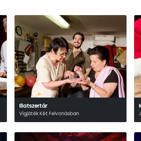
Illatszertár
Vígjáték Két Felvonásban
László Miklós