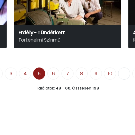
Erdély - Tündérkert
Történelmi Színmű
Móricz Zsigmond
3
4
5
6
7
8
9
10
...
Találatok:
49
-
60
.
Összesen
199