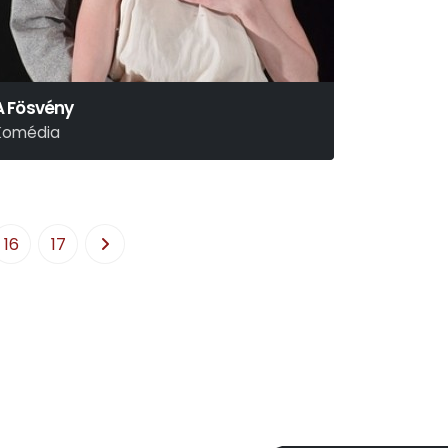
A Fösvény
Komédia
16
17