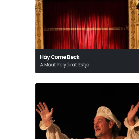
Háy Come Beck
A Műút Folyóirat Estje