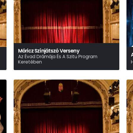
Móricz Színjátszó Verseny
Az Évad Drámája És A Szitu Program
Keretében
M