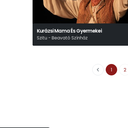
Kurázsi Mama És Gyermekei
Szitu - Beavató Színház
1
2