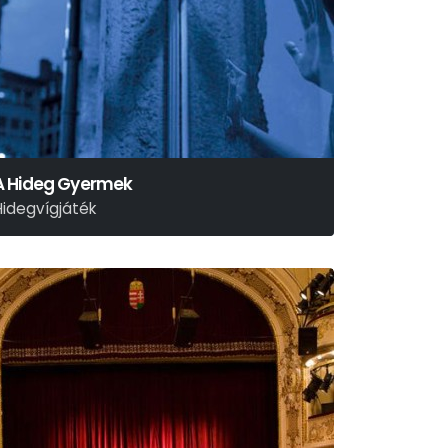
A Hideg Gyermek
Hidegvígjáték
arius Von Mayenburg