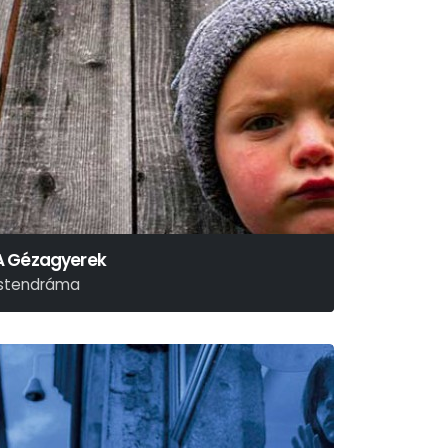
A Gézagyerek
Istendráma
áy János