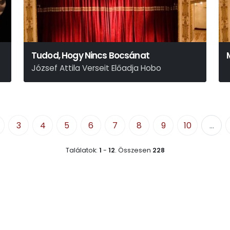
Tudod, Hogy Nincs Bocsánat
József Attila Verseit Előadja Hobo
3
4
5
6
7
8
9
10
...
Találatok:
1
-
12
.
Összesen
228