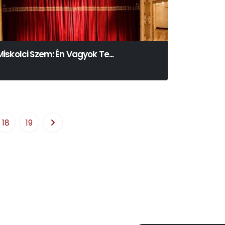
Miskolci Szem: Én Vagyok Te...
18
19