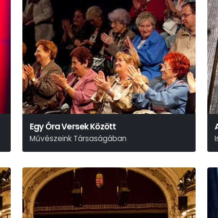
Egy Óra Versek Között
Művészeink Társaságában
H