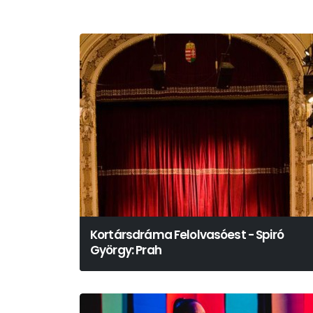
Kortársdráma Felolvasóest - Spiró
György: Prah