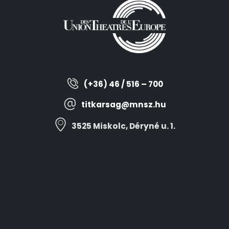
(+36) 46 / 516 – 700
titkarsag@mnsz.hu
3525 Miskolc, Déryné u. 1.