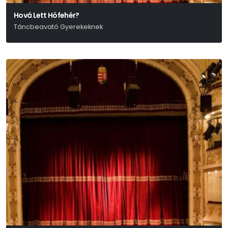
Hová Lett Hófehér?
Táncbeavató Gyerekeknek