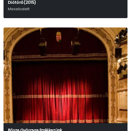
Diótörő (2015)
Mesebalett
Csajkovszkij
Bősze Györgyre Emlékezünk