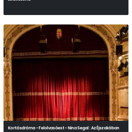
Kortásdráma - Felolvasóest - Nina Segal : Az Éjszakában