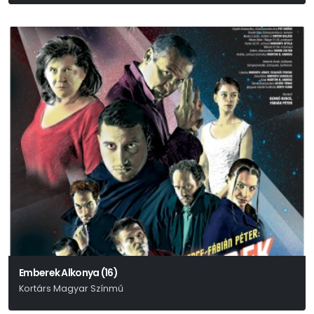
Emberek Alkonya (16)
Kortárs Magyar Színmű
Benkó Bence - Fábián Péter