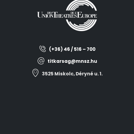
(+36) 46 / 516 – 700
titkarsag@mnsz.hu
3525 Miskolc, Déryné u. 1.