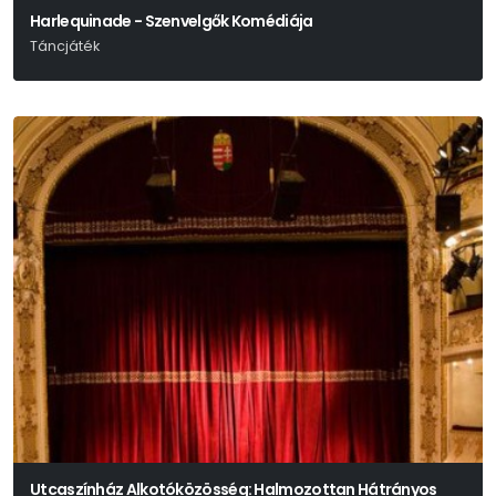
Harlequinade - Szenvelgők Komédiája
Táncjáték
Utcaszínház Alkotóközösség: Halmozottan Hátrányos