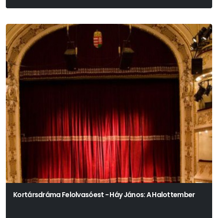
Kortársdráma Felolvasóest - Háy János: A Halottember