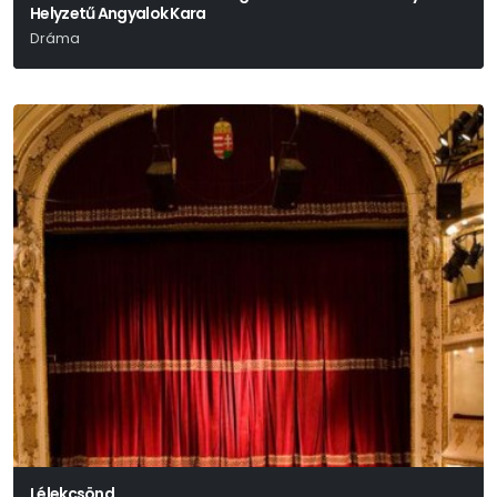
Helyzetű Angyalok Kara
Dráma
Bari Judit
Lélekcsönd