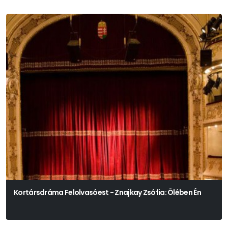
Kortársdráma Felolvasóest - Znajkay Zsófia: Ölében Én