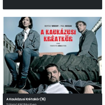
A Kaukázusi Krétakör (16)
Színmű Két Részben