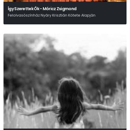
Így Szerettek Ők - Móricz Zsigmond
Felolvasószínház Nyáry Krisztián Kötete Alapján
Nyáry Krisztián