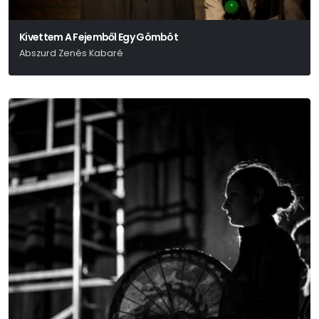
Kivettem A Fejemből Egy Gömböt
Abszurd Zenés Kabaré
Danyiil Harmsz Írásaiból