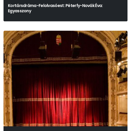
Kortársdráma-Felolvasóest: Péterfy-Novák Éva:
Egyasszony
Színpadra Alkalmazta: Tasnádi István