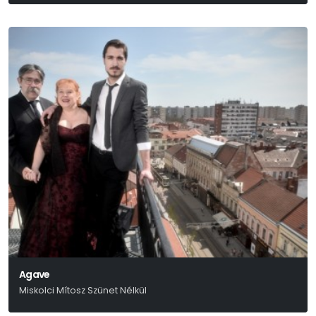
Agave
Miskolci Mítosz Szünet Nélkül
Mikó Csaba