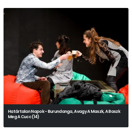
Határtalan Napok - Burundanga, Avagy A Maszk, A Baszk
Meg A Cucc (14)
Jordi Galcerán