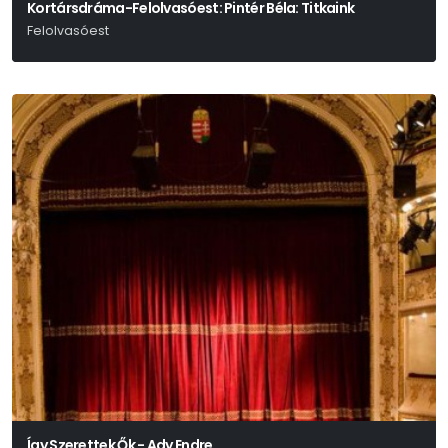
Kortársdráma-Felolvasóest: Pintér Béla: Titkaink
Felolvasóest
Pintér Béla
Így Szerettek Ők - Ady Endre