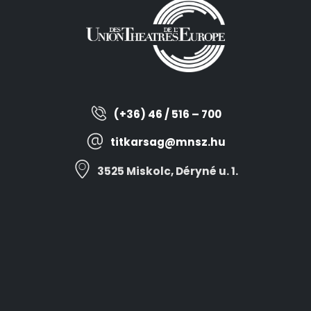
(+36) 46 / 516 – 700
titkarsag@mnsz.hu
3525 Miskolc, Déryné u. 1.