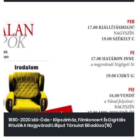
1880-2020 Idő-Óda - Klipszínház, Filmkoncert És Digitális
Rituálé A Nagyváradi Lilliput Társulat Előadása (16)