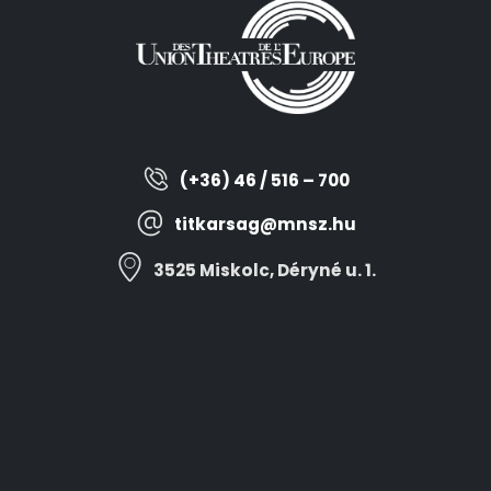
(+36) 46 / 516 – 700
titkarsag@mnsz.hu
3525 Miskolc, Déryné u. 1.