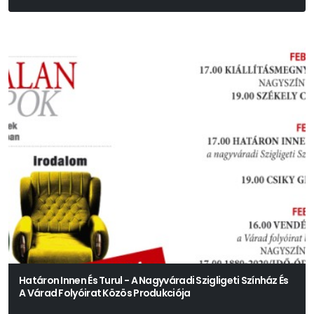
Székely Csaba
Határon Innen És Turul - A Nagyváradi Szigligeti Színház És
A Várad Folyóirat Közös Produkciója