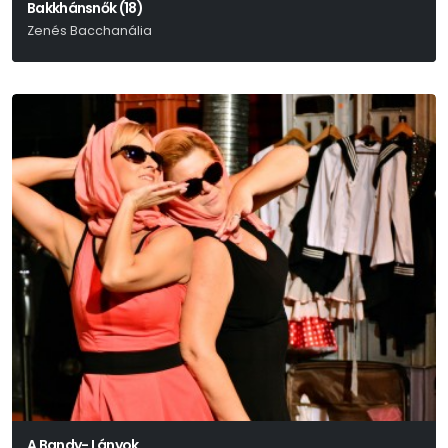
Bakkhánsnők (18)
Zenés Bacchanália
Euripidész
A Bandy- Lányok