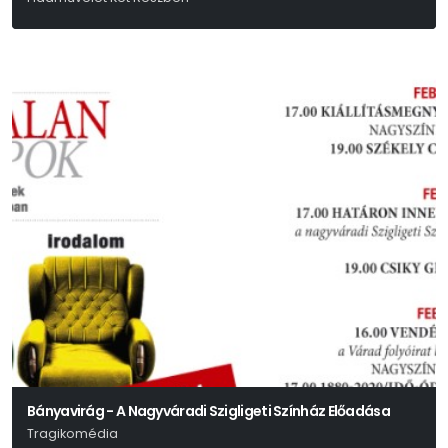
Benkó Bence - Fábián Péter
Bányavirág - A Nagyváradi Szigligeti Színház Előadása
Tragikomédia