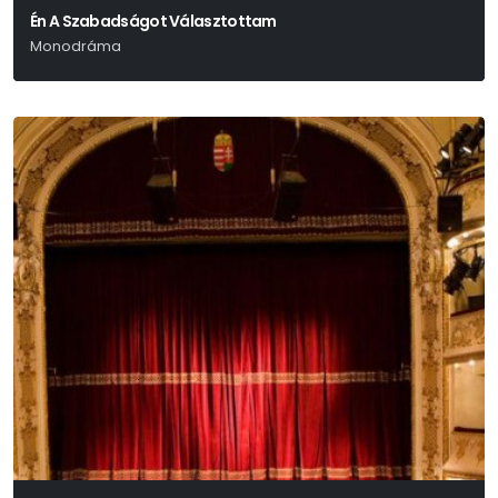
Én A Szabadságot Választottam
Monodráma
Viktor Kravcsenko