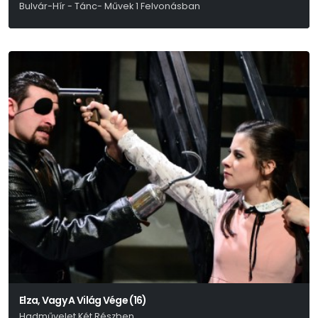
Bulvár-Hír - Tánc- Művek 1 Felvonásban
Ditzendy Attila Novellája Alapján
Elza, Vagy A Világ Vége (16)
Hadművelet Két Részben