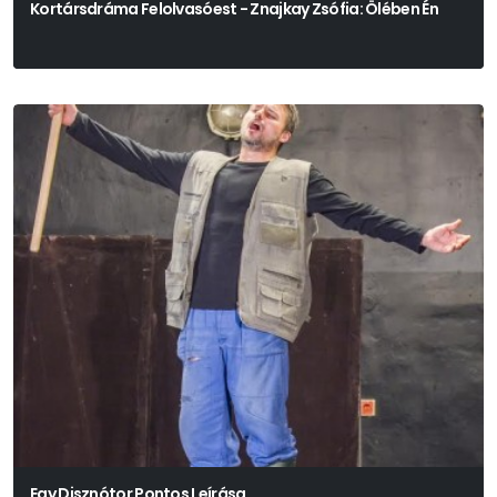
Kortársdráma Felolvasóest - Znajkay Zsófia: Ölében Én
Egy Disznótor Pontos Leírása