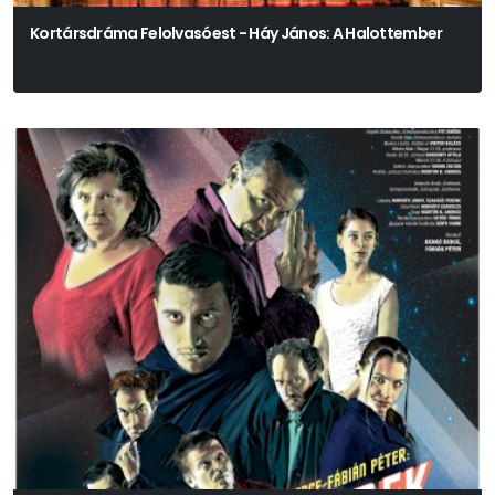
Kortársdráma Felolvasóest - Háy János: A Halottember