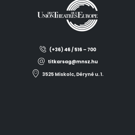
(+36) 46 / 516 – 700
titkarsag@mnsz.hu
3525 Miskolc, Déryné u. 1.