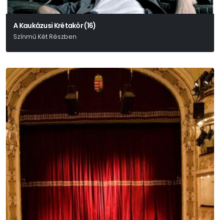
A Kaukázusi Krétakör (16)
Színmű Két Részben
Bertolt Brecht-Paul Dessau