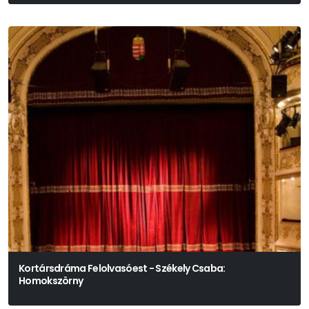
Borbély Szilárd
Kortársdráma Felolvasóest - Székely Csaba:
Homokszörny
Székely Csaba