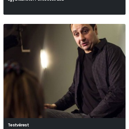
Soóky László
Testvérest