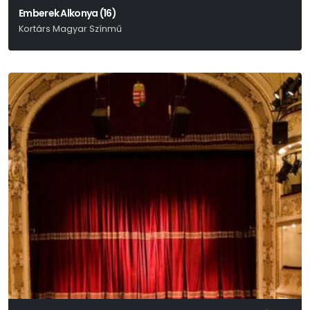
Emberek Alkonya (16)
Kortárs Magyar Színmű
Benkó Bence - Fábián Péter