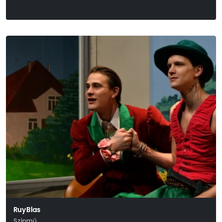
Ruy Blas
Színmű