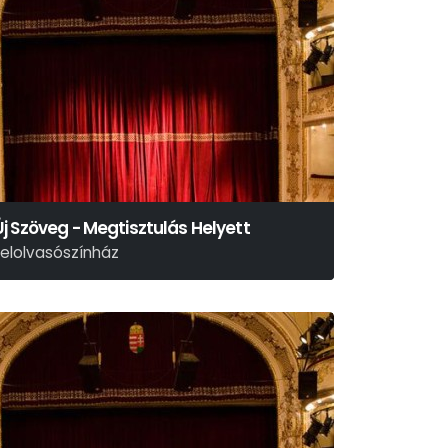
Új Szöveg - Megtisztulás Helyett
Felolvasószínház