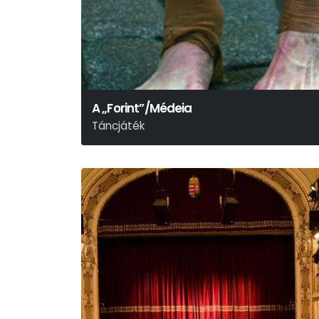
A „Forint”/Médeia
Táncjáték