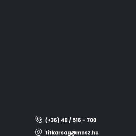
(+36) 46 / 516 – 700
titkarsag@mnsz.hu