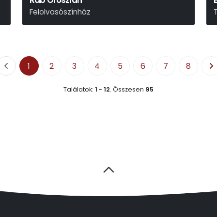
Rab Oroszlán
Felolvasószínház
1
2
3
4
5
6
7
8
Találatok:
1
-
12
.
Összesen
95