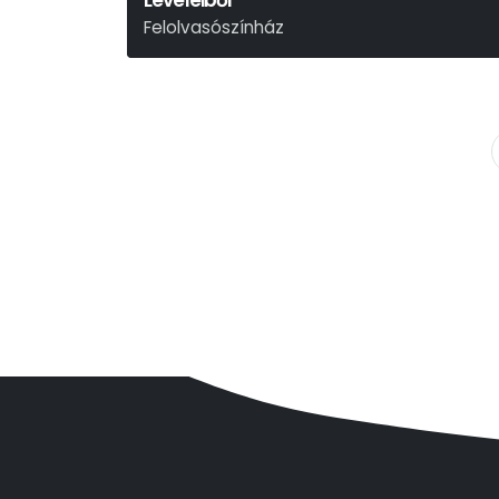
Leveleiből
Felolvasószínház