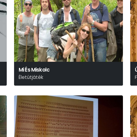
Mi És Miskolc
Életútjáték
Deres Péter - Szőcs Artur