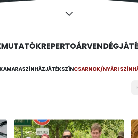
EMUTATÓK
REPERTOÁR
VENDÉGJÁT
KAMARASZÍNHÁZ
JÁTÉKSZÍN
CSARNOK/NYÁRI SZÍNH