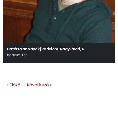
Határtalan Napok | Irodalom | Nagyvárad, A
Irodalmi Est
« Előző
Következő »