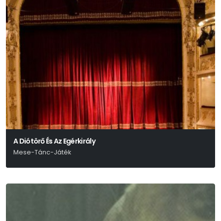
A Diótörő És Az Egérkirály
Mese-Tánc-Játék
Csajkovszkij − E. T. A. Hoffmann