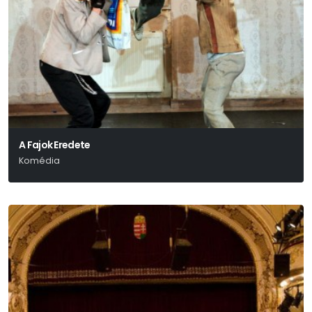
A Fajok Eredete
Komédia
Tasnádi István