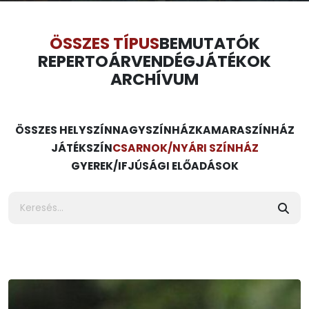
ÖSSZES TÍPUS
BEMUTATÓK
REPERTOÁR
VENDÉGJÁTÉKOK
ARCHÍVUM
ÖSSZES HELYSZÍN
NAGYSZÍNHÁZ
KAMARASZÍNHÁZ
JÁTÉKSZÍN
CSARNOK/NYÁRI SZÍNHÁZ
GYEREK/IFJÚSÁGI ELŐADÁSOK