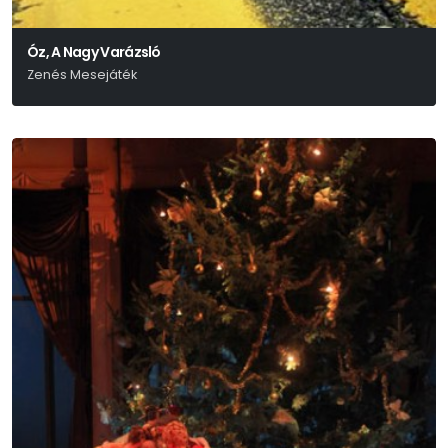
Óz, A Nagy Varázsló
Zenés Mesejáték
L. Frank Baum