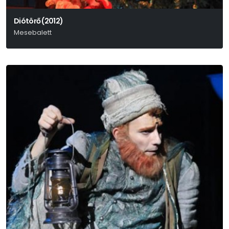
Diótörő (2012)
Mesebalett
P. I. Csajkovszkij