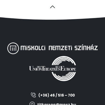
(+36) 46 / 516 – 700
titkarsag@mnsz.hu