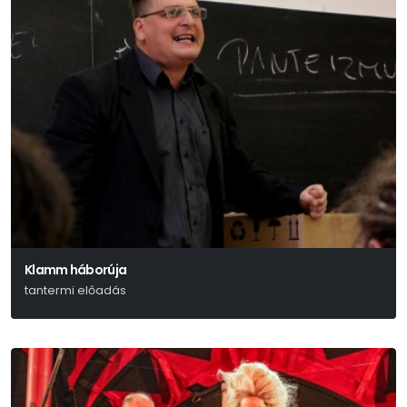
Klamm háborúja
tantermi előadás
Kai Hensel