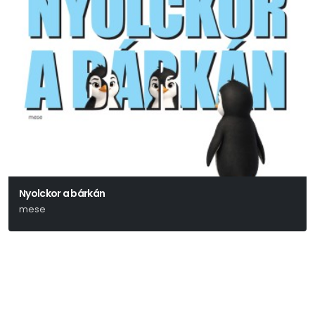
Nyolckor a bárkán
mese
Ulrich Hub