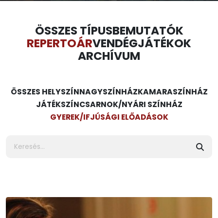
ÖSSZES TÍPUS
BEMUTATÓK
REPERTOÁR
VENDÉGJÁTÉKOK
ARCHÍVUM
ÖSSZES HELYSZÍN
NAGYSZÍNHÁZ
KAMARASZÍNHÁZ
JÁTÉKSZÍN
CSARNOK/NYÁRI SZÍNHÁZ
GYEREK/IFJÚSÁGI ELŐADÁSOK