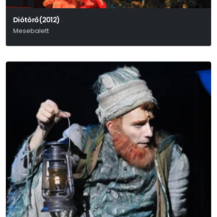
Diótörő (2012)
Mesebalett
P. I. Csajkovszkij