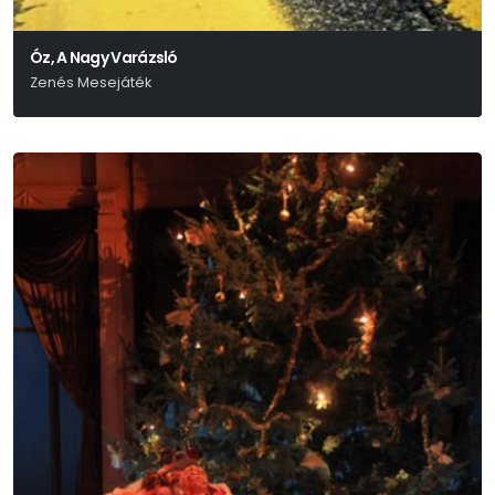
Óz, A Nagy Varázsló
Zenés Mesejáték
L. Frank Baum