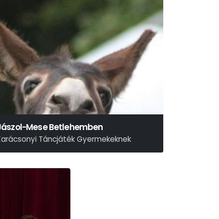
Jászol-Mese Betlehemben
Karácsonyi Táncjáték Gyermekeknek