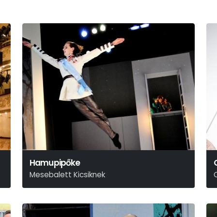
Hamupipőke
Mesebalett Kicsiknek
Szergej Prokofjev