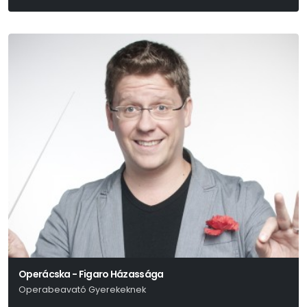
Szergej Prokofjev
Operácska - Figaro Házassága
Operabeavató Gyerekeknek