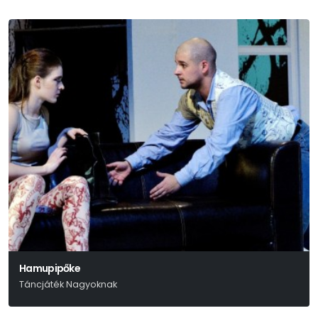
Hamupipőke
Táncjáték Nagyoknak
Szergej Prokofjev