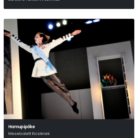
Stefo Nantsou-Tom Lycos
Hamupipőke
Mesebalett Kicsiknek