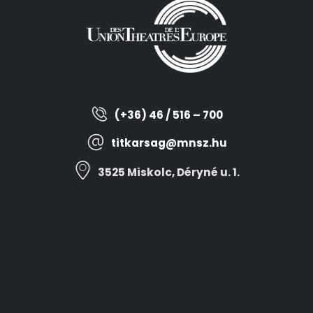
(+36) 46 / 516 – 700
titkarsag@mnsz.hu
3525 Miskolc, Déryné u. 1.