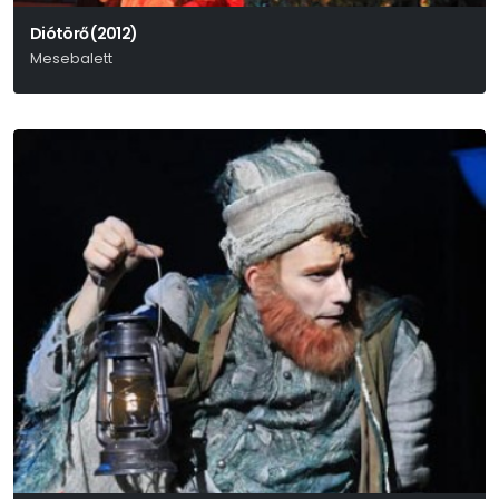
Diótörő (2012)
Mesebalett
P. I. Csajkovszkij