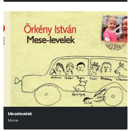
Wolfgang Amadeus Mozart
Meselevelek
Mese
Örkény István