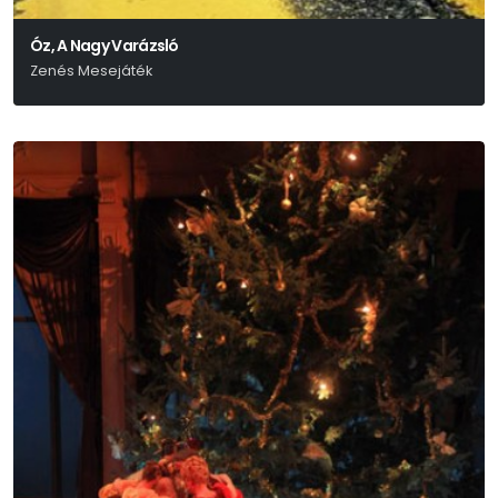
Óz, A Nagy Varázsló
Zenés Mesejáték
L. Frank Baum