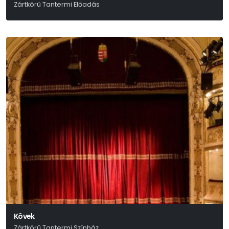
Zártkörü Tantermi Előadás
Tasnádi István
Kövek
Zártkörű Tantermi Színház