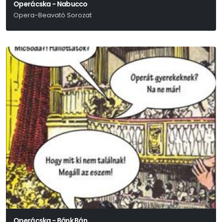
Operácska - Nabucco
Opera-Beavató Sorozat
Verdi
Operácska - Bánk Bán