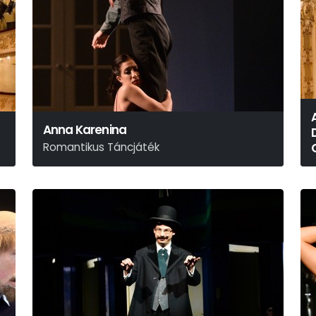
Anna Karenina
Romantikus Táncjáték
Lev Nyikolajevics Tolsztoj