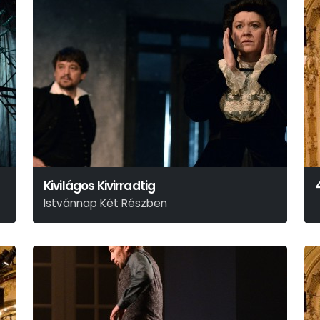
Kivilágos Kivirradtig
Istvánnap Két Részben
Móricz Zsigmond