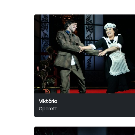
Viktória
Operett
Ábrahám Pál