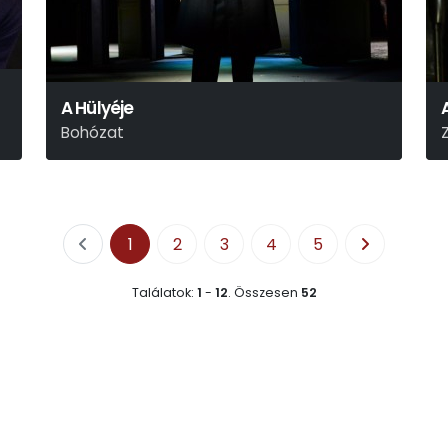
A Hülyéje
Bohózat
Georges Feydeau
P
1
2
3
4
5
Találatok:
1
-
12
.
Összesen
52