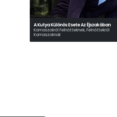
A Kutya Különös Esete Az Éjszakában
Kamaszokról Felnőtteknek, Felnőttekről
Kamaszoknak
Mark Haddon - Simon Stephens