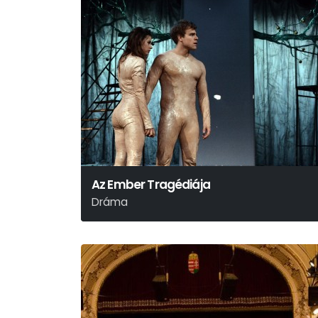
Az Ember Tragédiája
Dráma
Madách Imre