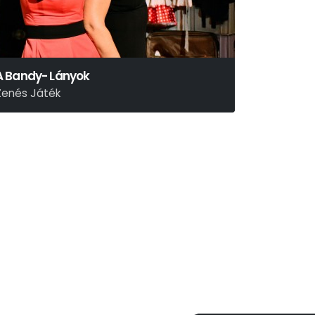
A Bandy- Lányok
Zenés Játék
arti Nagy Lajos