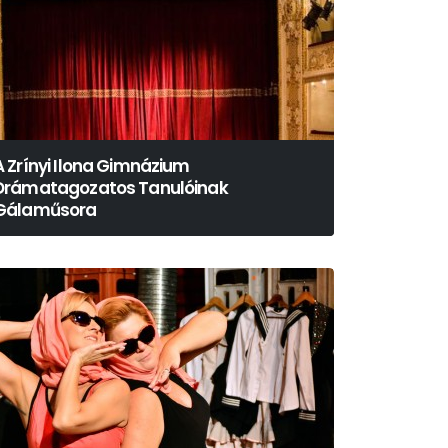
A Zrínyi Ilona Gimnázium
Drámatagozatos Tanulóinak
Gálaműsora