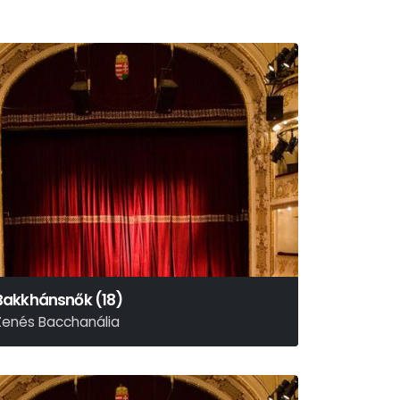
Bakkhánsnők (18)
Zenés Bacchanália
uripidész