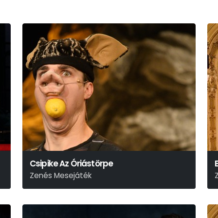
Csipike Az Óriástörpe
Zenés Mesejáték
Fodor Sándor - Nagy Nándor
E